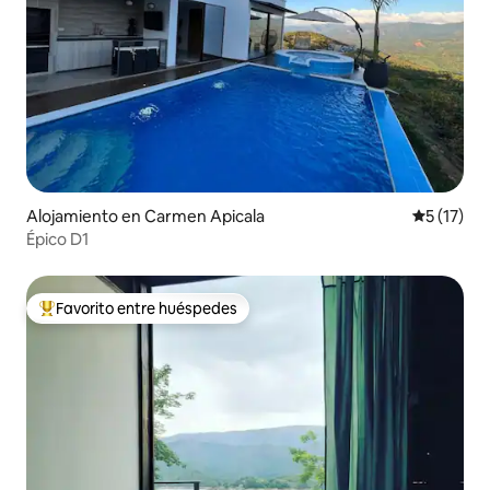
Alojamiento en Carmen Apicala
Calificaci
5 (17)
Épico D1
Favorito entre huéspedes
Favorito entre huéspedes preferido