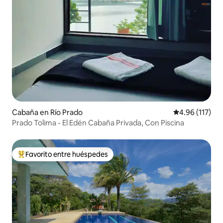
Cabaña en Río Prado
Calificación p
4.96 (117)
Prado Tolima - El Edén Cabaña Privada, Con Piscina
Favorito entre huéspedes
Favorito entre huéspedes preferido