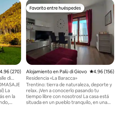
Apartame
Favorito entre huéspedes
Favor
Favorito entre huéspedes
Favorit
Casa 40
​Maison 
luminoso 
amantes d
deportes 
Comodida
de fibra 
horas • C
estar con
Dormitor
alificación promedio: 4.96 de 5, 270 reseñas
4.96 (270)
Alojamiento en Palù di Giovo
Calificación promedio: 
4.96 (156)
ducha, la
Estaciona
lle di
Residencia «La Baracca»
Ubicación
ROMASAJE
Trentino: tierra de naturaleza, deporte y
lagos alp
al) La
relax. ¡Ven a conocerlo pasando tu
30 minuto
ás en la
tiempo libre con nosotros! La casa está
senderis
ondo,
situada en un pueblo tranquilo, en una
erdes
posición estratégica para llegar
arda.
rápidamente a las zonas famosas de
titud de
nuestro territorio (el complejo
lo 9 km),
montañoso de los Dolomitas, las
tas
estaciones de esquí, los lagos, la ciudad
al y
de Trento, los carriles bici, los museos y