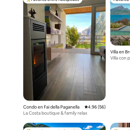
Favorito entre huéspedes preferido
Favorito
Villa en 
Villa con 
Garda
Condo en Fai della Paganella
Calificación promedio:
4.96 (56)
La Costa boutique & family relax