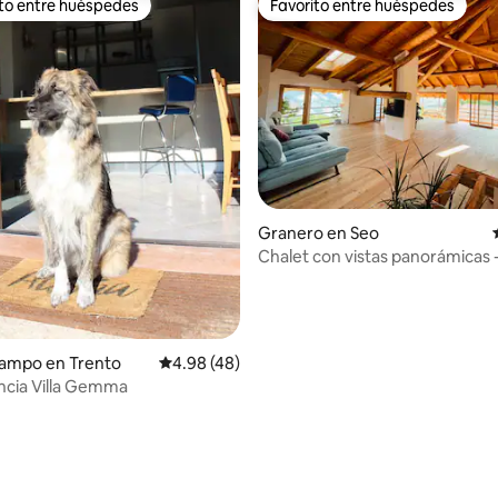
ito entre huéspedes
Favorito entre huéspedes
 entre huéspedes preferido
Favorito entre huéspedes
: 5.0 de 5, 27 reseñas
Granero en Seo
Chalet con vistas panorámicas 
Dolomitas
campo en Trento
Calificación promedio: 4.98 de 5, 48 reseñas
4.98 (48)
cia Villa Gemma