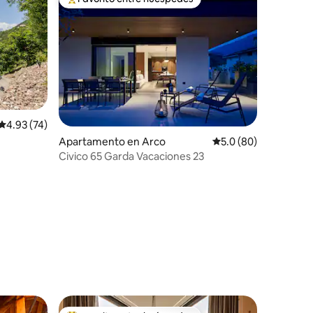
Favorito entre huéspedes preferido
Calificación promedio: 4.93 de 5, 74 reseñas
4.93 (74)
Apartamento en Arco
Calificación promedio
5.0 (80)
Civico 65 Garda Vacaciones 23