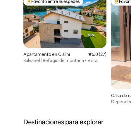
Favorito entre huéspedes
Favor
Favorito entre huéspedes preferido
Favorito
Apartamento en Cialini
Calificación promedio
5.0 (27)
Salvanel | Refugio de montaña • Vista
Lago
Casa de 
Dependen
Destinaciones para explorar