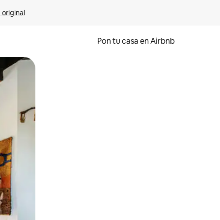
 original
Pon tu casa en Airbnb
o o desliza el dedo.