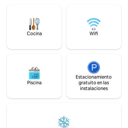
para trabajar remoto en un entorno
naturaleza pero n
silencioso y natural. Perfecto para
no es nada grave, 
compartir, reconectar y vivir el campo
fumiga una vez al mes. La pipe
sin afán. También podrás acceder a
está en el patio ✅ 
servicios adicionales como temazcal y
para hacer uso de la cocina
terapias de ayurveda.
🪢
Cocina
Wifi
Estacionamiento
Piscina
gratuito en las
instalaciones