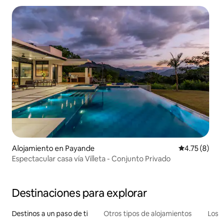
Alojamiento en Payande
Calificación
4.75 (8)
Espectacular casa vía Villeta - Conjunto Privado
Destinaciones para explorar
Destinos a un paso de ti
Otros tipos de alojamientos
Los 