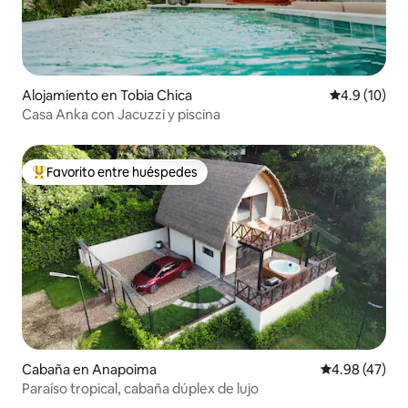
Alojamiento en Tobia Chica
Calificación
4.9 (10)
Casa Anka con Jacuzzi y piscina
Favorito entre huéspedes
Favorito entre huéspedes preferido
Cabaña en Anapoima
Calificación 
4.98 (47)
Paraíso tropical, cabaña dúplex de lujo