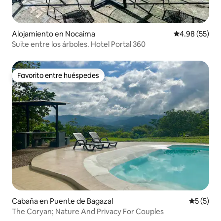
Alojamiento en Nocaima
Calificación p
4.98 (55)
Suite entre los árboles. Hotel Portal 360
Favorito entre huéspedes
Favorito entre huéspedes
Cabaña en Puente de Bagazal
Calificac
5 (5)
The Coryan; Nature And Privacy For Couples