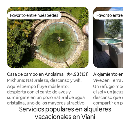
Favorito entre huéspedes
Favorito entre h
Favorito entre huéspedes
Favorito entre h
Casa de campo en Anolaima
Calificación promedio: 4.93 de 5
4.93 (131)
Alojamiento en Ap
Mikhuna: Naturaleza, descanso y wifi
ViveZen Terra Apu
satelital
Aquí el tiempo fluye más lento:
Un refugio moder
despierta con el canto de aves y
el sol y un jacuzzi 
sumérgete en un pozo natural de agua
descanso que mer
cristalina, uno de los mayores atractivos
compartir en parej
Servicios populares en alquileres
del lugar. Te alojarás en una casa amplia y
de naturaleza. Instrucciones de uso:
privada. Disfruta de la naturaleza,
Encontraran dos h
vacacionales en Vianí
senderos, zonas verdes y total
camas kings es no
tranquilidad. Cuenta con wifi satelital
bichitos ya que qu