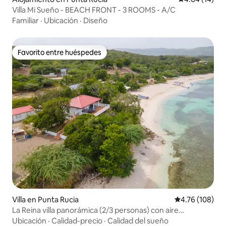
Villa Mi Sueño - BEACH FRONT - 3 ROOMS - A/C
Familiar
·
Ubicación
·
Diseño
Favorito entre huéspedes
Favorito entre huéspedes
Villa en Punta Rucia
Calificación p
4.76 (108)
La Reina villa panorámica (2/3 personas) con aire
acondicionado
Ubicación
·
Calidad-precio
·
Calidad del sueño