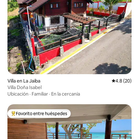
Villa en La Jaiba
Calificación
4.8 (20)
Villa Doña Isabel
Ubicación
·
Familiar
·
En la cercanía
Favorito entre huéspedes
Favorito entre huéspedes preferido