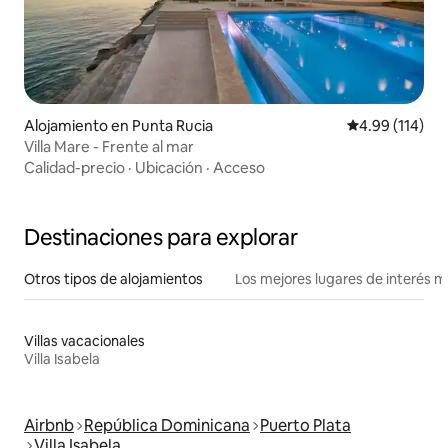
Alojamiento en Punta Rucia
Calificación p
4.99 (114)
Villa Mare - Frente al mar
Calidad-precio
·
Ubicación
·
Acceso
Destinaciones para explorar
Otros tipos de alojamientos
Los mejores lugares de interés 
Villas vacacionales
Villa Isabela
Airbnb
República Dominicana
Puerto Plata
Villa Isabela