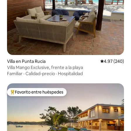
Villa en Punta Rucia
Calificación pr
4.97 (240)
Villa Mango Exclusive, frente a la playa
Familiar
·
Calidad-precio
·
Hospitalidad
Favorito entre huéspedes
Favorito entre huéspedes preferido