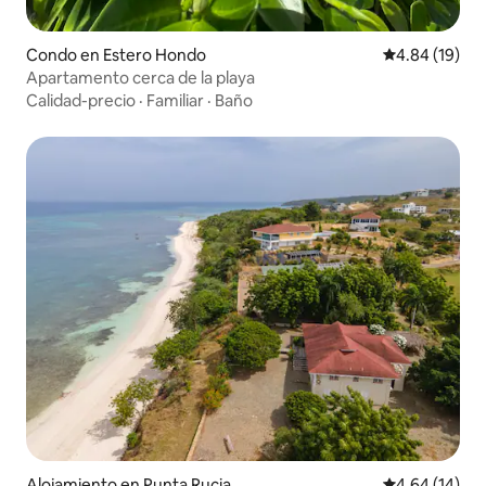
Condo en Estero Hondo
Calificación 
4.84 (19)
Apartamento cerca de la playa
Calidad-precio
·
Familiar
·
Baño
Alojamiento en Punta Rucia
Calificación 
4.64 (14)