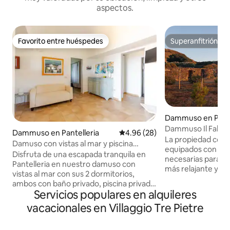
aspectos.
Favorito entre huéspedes
Superanfitrión
Favorito entre huéspedes
Superanfitrión
Dammuso en Pante
Dammuso Il Falco y
Dammuso en Pantelleria
Calificación promedio: 4.96 de 
4.96 (28)
La propiedad con
Damuso con vistas al mar y piscina
equipados con tod
privada
Disfruta de una escapada tranquila en
necesarias para qu
Pantelleria en nuestro damuso con
más relajante y d
vistas al mar con sus 2 dormitorios,
La propiedad está
ambos con baño privado, piscina privada
metros cuadrados 
Servicios populares en alquileres
y un gran patio al aire libre. Ubicado en la
con olivares y con
cima de un valle privado, nuestro
vacacionales en Villaggio Tre Pietre
Pantelleria. El pat
damuso es el lugar perfecto para
cocina totalmente
escapar del estrés de la vida moderna.
lavadora y un lavav