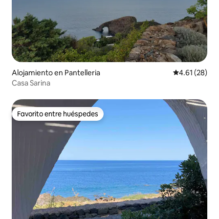
Alojamiento en Pantelleria
Calificación 
4.61 (28)
Casa Sarina
Favorito entre huéspedes
Favorito entre huéspedes