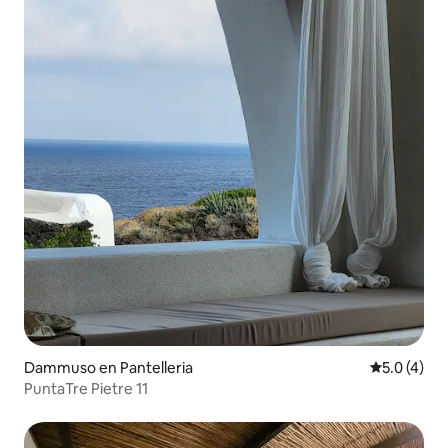
Dammuso en Pantelleria
Calificació
5.0 (4)
PuntaTre Pietre 11