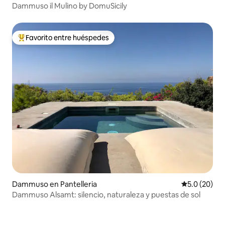
Dammuso il Mulino by DomuSicily
Favorito entre huéspedes
Favorito entre huéspedes preferido
Dammuso en Pantelleria
Calificación
5.0 (20)
Dammuso Alsamt: silencio, naturaleza y puestas de sol