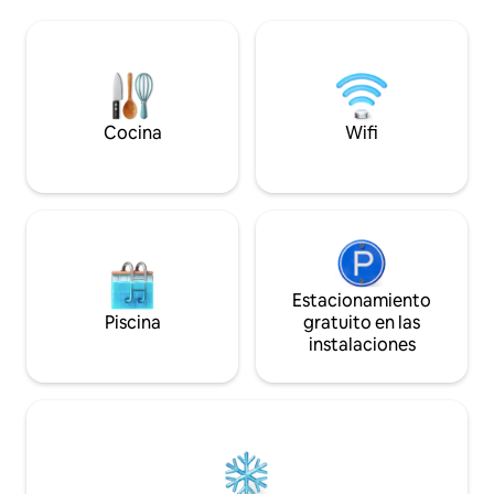
Rodeado de jardines de plantas
grande, un horno d
autóctonas, pasa el día descansando
piedra y un cómod
junto a la piscina o trabaja desde el patio
regaderas al aire l
con vistas de 180° al mar. Por la noche,
y una alberca (del 
admira la puesta de sol sobre Túnez
septiembre)
desde la terraza privada con una copa de
vino local.
Cocina
Wifi
Estacionamiento
Piscina
gratuito en las
instalaciones