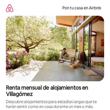
Omite
el
Pon tu casa en Airbnb
contenido
Renta mensual de alojamientos en
Villagómez
Descubre alojamientos para estadías largas que te
harán sentir como en casa durante un mes o más.