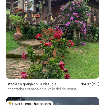
Estadía en granja en La Plazuela
Calificación p
4.92 (193)
Encantadora cabaña en el valle del río Neusa
Favorito entre huéspedes