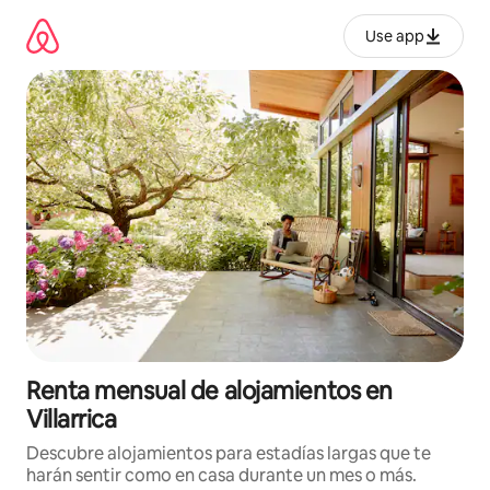
Omite
el
Use app
contenido
Renta mensual de alojamientos en
Villarrica
Descubre alojamientos para estadías largas que te
harán sentir como en casa durante un mes o más.