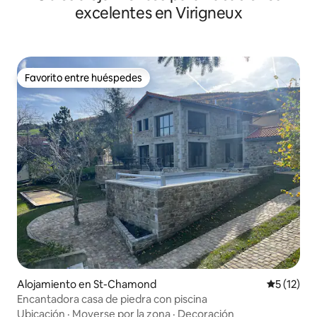
excelentes en Virigneux
Favorito entre huéspedes
Favorito entre huéspedes
Alojamiento en St-Chamond
Calificaci
5 (12)
Encantadora casa de piedra con piscina
Ubicación
·
Moverse por la zona
·
Decoración