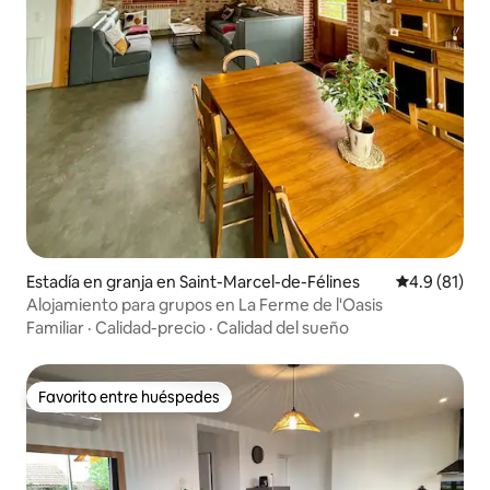
Estadía en granja en Saint-Marcel-de-Félines
Calificación
4.9 (81)
Alojamiento para grupos en La Ferme de l'Oasis
Familiar
·
Calidad-precio
·
Calidad del sueño
Favorito entre huéspedes
Favorito entre huéspedes