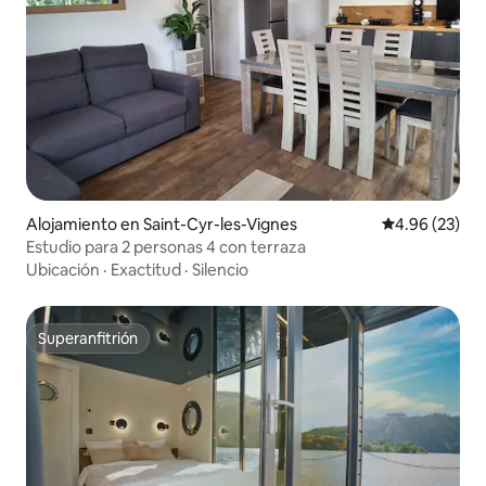
Alojamiento en Saint-Cyr-les-Vignes
Calificación p
4.96 (23)
Estudio para 2 personas 4 con terraza
Ubicación
·
Exactitud
·
Silencio
Superanfitrión
Superanfitrión