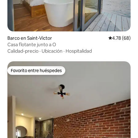
Barco en Saint-Victor
Calificación p
4.78 (68)
Casa flotante junto a O
Calidad-precio
·
Ubicación
·
Hospitalidad
Favorito entre huéspedes
Favorito entre huéspedes