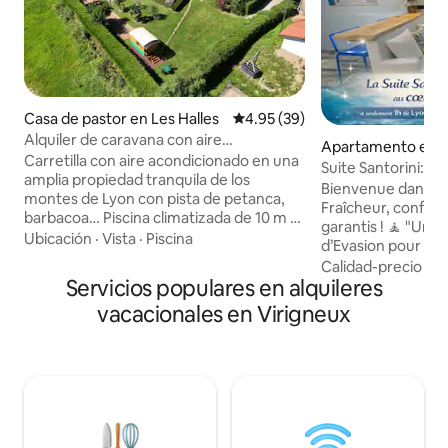
Casa de pastor en Les Halles
Calificación promedio: 4.95 de 
4.95 (39)
Alquiler de caravana con aire
Apartamento en S
acondicionado
Carretilla con aire acondicionado en una
er
Suite Santorini: b
amplia propiedad tranquila de los
natural
Bienvenue dans la 
montes de Lyon con pista de petanca,
Fraîcheur, confor
barbacoa… Piscina climatizada de 10 m x
garantis ! 🧘 "Une véritable Bulle
5 m privatizada (de junio a septiembre).
Ubicación
·
Vista
·
Piscina
d’Evasion pour un
Estacionamiento No se proporcionan
immersive et atyp
Calidad-precio
·
Ub
sábanas ni toallas de baño. Instalaciones
Servicios populares en alquileres
Cyclades" 💙 • Literie hôtelière • Douche
sanitarias privadas cercanas (10 m).
Hammam haut de
vacacionales en Virigneux
Punto de agua en la caravana con
véritable moment 
cafetera y hervidor de agua y nevera y
domicile • Décoration soignée inspirée
pequeña cocina en el terreno .desayuno
de l'habitat grec • Ambiance lumineuse
incluido . !! Importante!! En cuanto a la
et apaisante, où c
piscina, nos eximimos de toda
pensé Logement d'exception niché au
responsabilidad en caso de accidente.
creux des ruelles 
ville aux multiples 