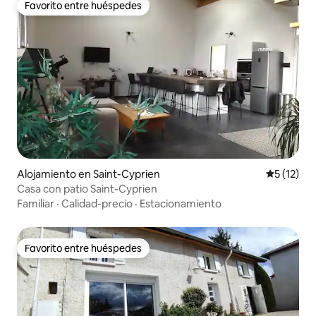
Favorito entre huéspedes
Favorito entre huéspedes
Alojamiento en Saint-Cyprien
Calificaci
5 (12)
Casa con patio Saint-Cyprien
Familiar
·
Calidad-precio
·
Estacionamiento
Favorito entre huéspedes
Favorito entre huéspedes