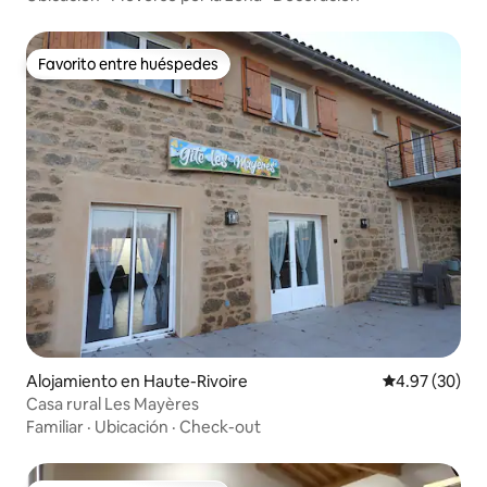
Favorito entre huéspedes
Favorito entre huéspedes
Alojamiento en Haute-Rivoire
Calificación p
4.97 (30)
Casa rural Les Mayères
Familiar
·
Ubicación
·
Check-out