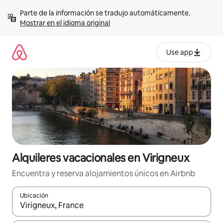
Omite
Parte de la información se tradujo automáticamente. 
el
Mostrar en el idioma original
contenido
Use app
Alquileres vacacionales en Virigneux
Encuentra y reserva alojamientos únicos en Airbnb
Ubicación
Cuando los resultados estén disponibles, navega con las teclas d