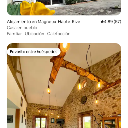
Alojamiento en Magneux-Haute-Rive
Calificación p
4.89 (57)
Casa en pueblo
Familiar
·
Ubicación
·
Calefacción
Favorito entre huéspedes
Favorito entre huéspedes