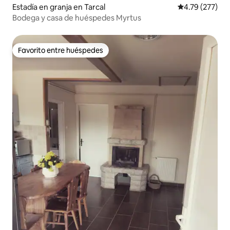
Estadía en granja en Tarcal
Calificación p
4.79 (277)
Bodega y casa de huéspedes Myrtus
Favorito entre huéspedes
Favorito entre huéspedes