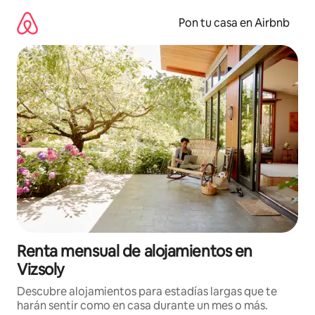
Omite
el
Pon tu casa en Airbnb
contenido
Renta mensual de alojamientos en
Vizsoly
Descubre alojamientos para estadías largas que te
harán sentir como en casa durante un mes o más.