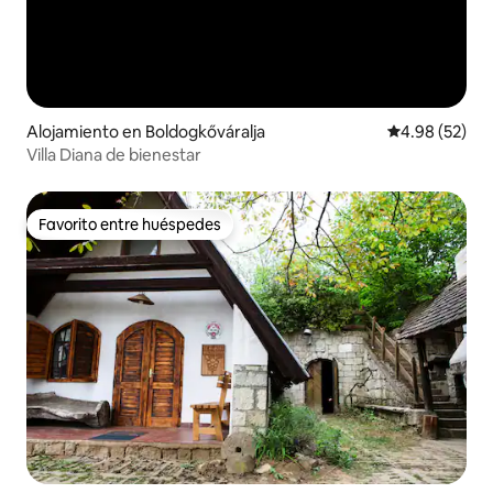
Alojamiento en Boldogkőváralja
Calificación p
4.98 (52)
Villa Diana de bienestar
Favorito entre huéspedes
Favorito entre huéspedes