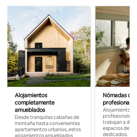
Alojamientos
Nómadas digit
completamente
profesionales 
amueblados
Alojamientos 
profesionales 
Desde tranquilas cabañas de
trabajan a dist
montaña hasta convenientes
espacios de tr
apartamentos urbanos, estos
dedicados.
alojamientos amueblados