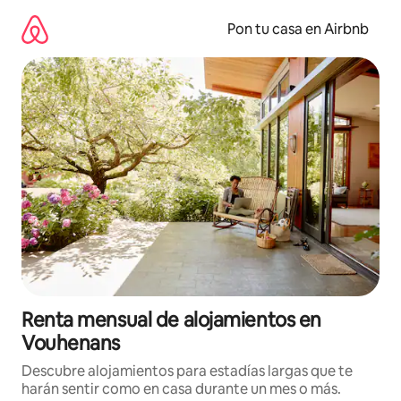
Omite
el
Pon tu casa en Airbnb
contenido
Renta mensual de alojamientos en
Vouhenans
Descubre alojamientos para estadías largas que te
harán sentir como en casa durante un mes o más.