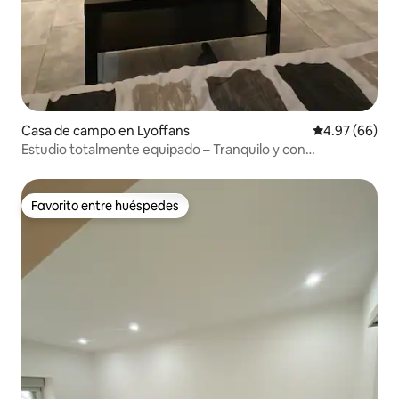
Casa de campo en Lyoffans
Calificación p
4.97 (66)
Estudio totalmente equipado – Tranquilo y con
estacionamiento
Favorito entre huéspedes
Favorito entre huéspedes