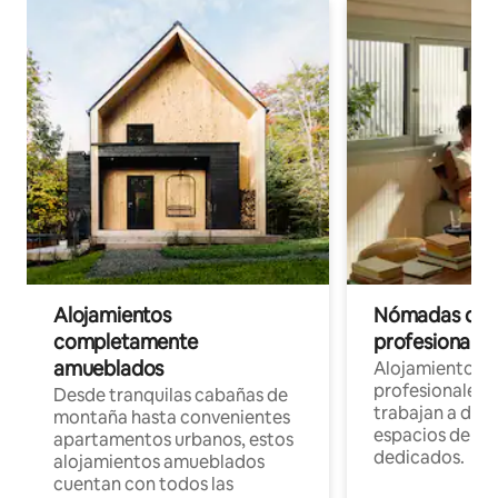
Alojamientos
Nómadas digit
completamente
profesionales 
amueblados
Alojamientos 
profesionales 
Desde tranquilas cabañas de
trabajan a dist
montaña hasta convenientes
espacios de tr
apartamentos urbanos, estos
dedicados.
alojamientos amueblados
cuentan con todos las