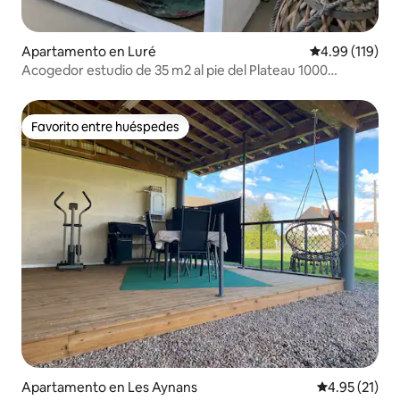
Apartamento en Luré
Calificación p
4.99 (119)
Acogedor estudio de 35 m2 al pie del Plateau 1000
estanques
Favorito entre huéspedes
Favorito entre huéspedes
Apartamento en Les Aynans
Calificación 
4.95 (21)