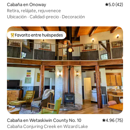
Cabaña en Onoway
Calificación
5.0 (42)
Retira, relájate, rejuvenece
Ubicación
·
Calidad-precio
·
Decoración
Favorito entre huéspedes
Favorito entre huéspedes preferido
Cabaña en Wetaskiwin County No. 10
Calificación p
4.96 (75)
Cabaña Conjuring Creek en Wizard Lake