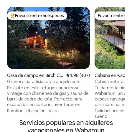
Favorito entre huéspedes
Favorito entre h
Favorito entre huéspedes preferido
Favorito entre h
Casa de campo en Birch Co
Calificación promedio: 4.98 de 5
4.98 (407)
Cabaña en Kapasi
ve
Granero paradisíaco y tranquilo con
Cabina entera en
Starlink y sauna
Relájate en este refugio canadiense
Te damos la bienve
vintage con chimenea de gas y sauna de
Wabamun, un dest
barril de cedro de leña. Perfecto para
pescar, navegar y
escapadas en solitario, aventuras en
para caminar y and
pareja y viajes de trabajo; este acogedor
campos de golf en
Familiar
·
Ubicación
·
Vista
Calidad-precio
·
Ub
refugio combina la comodidad
Ubicado a solo 55 
sueño
nostálgica con el encanto reparador.
Servicios populares en alquileres
Edmonton, a 30 mi
Disfruta de las vistas a la naturaleza, la
límites de la ciudad. Tenemos 
vacacionales en Wabamun