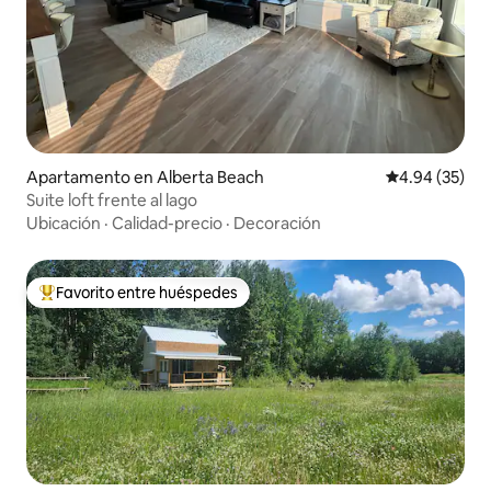
Apartamento en Alberta Beach
Calificación p
4.94 (35)
Suite loft frente al lago
Ubicación
·
Calidad-precio
·
Decoración
Favorito entre huéspedes
Favorito entre huéspedes preferido