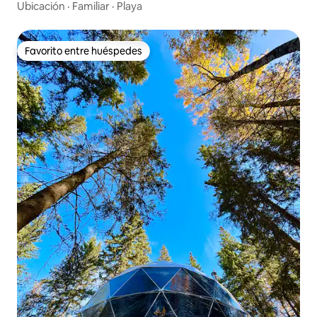
Ubicación
·
Familiar
·
Playa
Favorito entre huéspedes
Favorito entre huéspedes