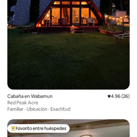
Cabaña en Wabamun
Calificación p
4.96 (26)
Red Peak Acre
Familiar
·
Ubicación
·
Exactitud
Favorito entre huéspedes
Favorito entre huéspedes preferido