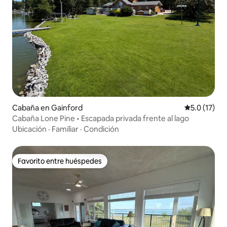
Cabaña en Gainford
Calificación
5.0 (17)
Cabaña Lone Pine • Escapada privada frente al lago
Ubicación
·
Familiar
·
Condición
Favorito entre huéspedes
Favorito entre huéspedes