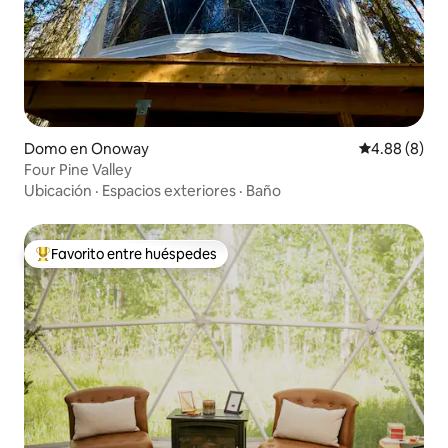
Domo en Onoway
Calificación 
4.88 (8)
Four Pine Valley
Ubicación
·
Espacios exteriores
·
Baño
Favorito entre huéspedes
Favorito entre huéspedes preferido