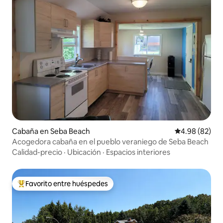
Cabaña en Seba Beach
Calificación p
4.98 (82)
Acogedora cabaña en el pueblo veraniego de Seba Beach
Calidad-precio
·
Ubicación
·
Espacios interiores
Favorito entre huéspedes
Favorito entre huéspedes preferido