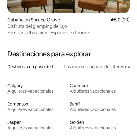
Cabaña en Spruce Grove
Calificación
5.0 (20)
Disfruta del glamping de lujo
Familiar
·
Ubicación
·
Espacios exteriores
Destinaciones para explorar
Destinos a un paso de ti
Los mejores lugares de interés más 
Calgary
Canmore
Alquileres vacacionales
Alquileres vacacionales
Edmonton
Banff
Alquileres vacacionales
Alquileres vacacionales
Jasper
Golden
Alquileres vacacionales
Alquileres vacacionales