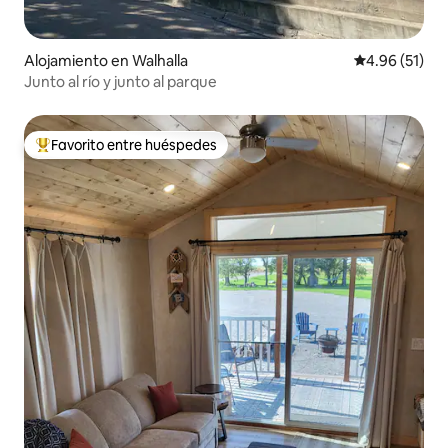
Alojamiento en Walhalla
Calificación 
4.96 (51)
Junto al río y junto al parque
Favorito entre huéspedes
Favorito entre huéspedes preferido