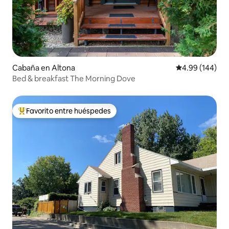
Cabaña en Altona
Calificación pr
4.99 (144)
Bed & breakfast The Morning Dove
Favorito entre huéspedes
Favorito entre huéspedes preferido