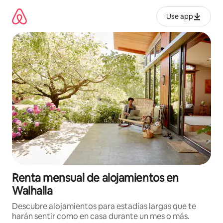
Omite
el
Use app
contenido
Renta mensual de alojamientos en
Walhalla
Descubre alojamientos para estadías largas que te
harán sentir como en casa durante un mes o más.