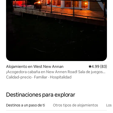
Alojamiento en West New Annan
Calificación p
4.99 (83)
¡Acogedora cabaña en New Annen Road! Sala de juegos
con jacuzzi
Calidad-precio
·
Familiar
·
Hospitalidad
Destinaciones para explorar
Destinos a un paso de ti
Otros tipos de alojamientos
Los 