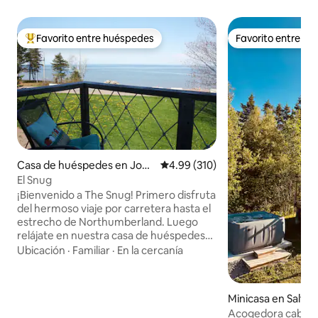
Favorito entre huéspedes
Favorito entre h
Favorito entre huéspedes preferido
Favorito entre h
Casa de huéspedes en John
Calificación promedio: 4.99 de 5
4.99 (310)
ston Point
El Snug
¡Bienvenido a The Snug! Primero disfruta
del hermoso viaje por carretera hasta el
estrecho de Northumberland. Luego
relájate en nuestra casa de huéspedes
sobre el garaje... un espacio privado y
Ubicación
·
Familiar
·
En la cercanía
acogedor con vistas al océano... un lugar
maravilloso para desconectar, relajarte y
respirar el aire fresco y salado... ¡y
Minicasa en Salt S
NADAR! Te daremos la bienvenida y
Acogedora cabaña 
compartiremos nuestro conocimiento