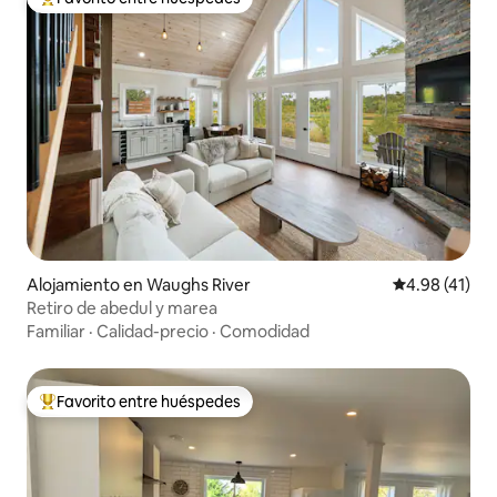
Favorito entre huéspedes preferido
Alojamiento en Waughs River
Calificación 
4.98 (41)
Retiro de abedul y marea
Familiar
·
Calidad-precio
·
Comodidad
Favorito entre huéspedes
Favorito entre huéspedes preferido