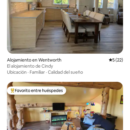
Alojamiento en Wentworth
Calificaci
5 (22)
El alojamiento de Cindy
Ubicación
·
Familiar
·
Calidad del sueño
Favorito entre huéspedes
Favorito entre huéspedes preferido