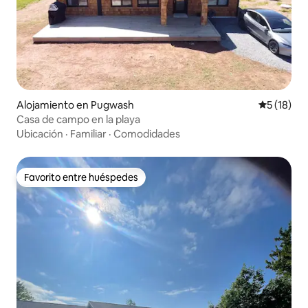
Alojamiento en Pugwash
Calificaci
5 (18)
Casa de campo en la playa
Ubicación
·
Familiar
·
Comodidades
Favorito entre huéspedes
Favorito entre huéspedes