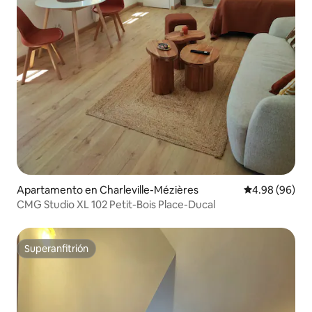
Apartamento en Charleville-Mézières
Calificación p
4.98 (96)
CMG Studio XL 102 Petit-Bois Place-Ducal
Superanfitrión
Superanfitrión