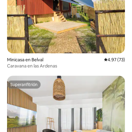
Minicasa en Belval
Calificación 
4.97 (73)
Caravana en las Ardenas
Superanfitrión
Superanfitrión