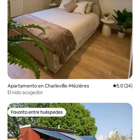
Apartamento en Charleville-Mézières
Calificación
5.0 (24)
El nido acogedor
Favorito entre huéspedes
Favorito entre huéspedes