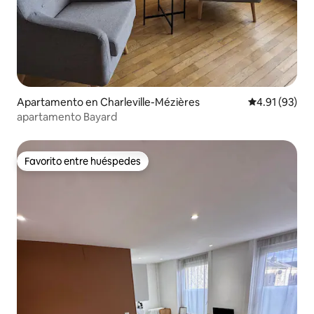
Apartamento en Charleville-Mézières
Calificación 
4.91 (93)
apartamento Bayard
Favorito entre huéspedes
Favorito entre huéspedes