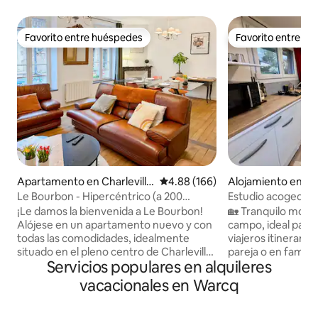
Favorito entre huéspedes
Favorito entre h
Favorito entre huéspedes
Favorito entre h
Apartamento en Charleville
Calificación promedio: 4.88 de 5
4.88 (166)
Alojamiento en Neu
-Mézières
his
Le Bourbon - Hipercéntrico (a 200
Estudio acogedor 
metros de Place Ducale)
vigilado cerca de C
¡Le damos la bienvenida a Le Bourbon!
🏡 Tranquilo mono
Alójese en un apartamento nuevo y con
campo, ideal para 
todas las comodidades, idealmente
viajeros itinerant
situado en el pleno centro de Charleville
pareja o en familia
Servicios populares en alquileres
Mézières, a solo 200 m de la Place
excelentes reseñas 
Ducale Moderno, luminoso y
limpieza y la rece
vacacionales en Warcq
perfectamente equipado, ofrece ropa
Estacionamiento pr
de cama de alta gama con colchones de
vigilado ✔ Wifi con