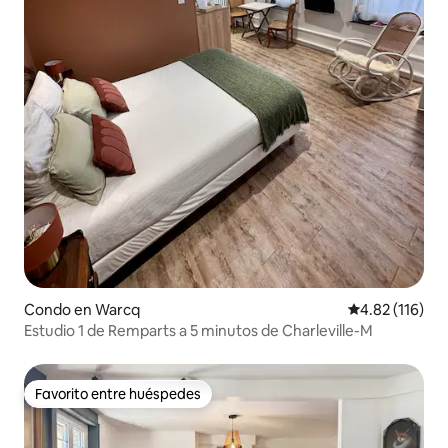
Condo en Warcq
Calificación p
4.82 (116)
Estudio 1 de Remparts a 5 minutos de Charleville-M
Favorito entre huéspedes
Favorito entre huéspedes