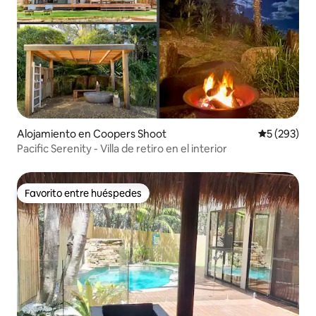
Alojamiento en Coopers Shoot
Calificación
5 (293)
Pacific Serenity - Villa de retiro en el interior
Favorito entre huéspedes
Favorito entre huéspedes