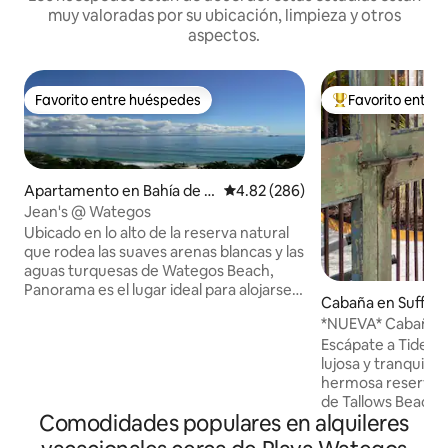
muy valoradas por su ubicación, limpieza y otros
aspectos.
Favorito entre huéspedes
Favorito entre
Favorito entre huéspedes
Favorito entre hu
Apartamento en Bahía de B
Calificación promedio: 4.82 de 5
4.82 (286)
yron
Jean's @ Wategos
Ubicado en lo alto de la reserva natural
que rodea las suaves arenas blancas y las
aguas turquesas de Wategos Beach,
Panorama es el lugar ideal para alojarse si
Cabaña en Suffolk
buscas unas relajantes vacaciones en la
*NUEVA* Cabaña de
playa, una aventura llena de diversión o
de Tallows Beach
Escápate a Tide on
simplemente quieres disfrutar de un
lujosa y tranquila
pedacito de paraíso exótico. Las
hermosa reserva n
principales zonas de estar y de dormir se
de Tallows Beach. 
distribuyen en una sola planta. La amplia
Comodidades populares en alquileres
océano a todas hor
sala de estar, el comedor y la cocina se
con el canto de lo
abren a un generoso espacio de estar y