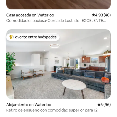
Casa adosada en Waterloo
Calificación 
4.93 (46)
Comodidad espaciosa•Cerca de Lost Isle- EXCELENTE
tarifa de verano
Favorito entre huéspedes
Favorito entre huéspedes preferido
Alojamiento en Waterloo
Calificaci
5 (96)
Retiro de ensueño con comodidad superior para 12