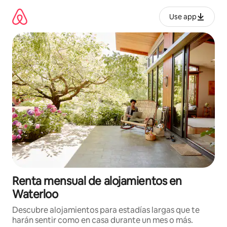
Omite
el
Use app
contenido
Renta mensual de alojamientos en
Waterloo
Descubre alojamientos para estadías largas que te
harán sentir como en casa durante un mes o más.