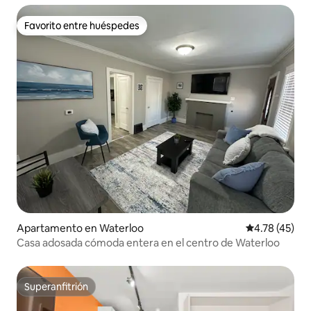
Favorito entre huéspedes
Favorito entre huéspedes
Apartamento en Waterloo
Calificación 
4.78 (45)
Casa adosada cómoda entera en el centro de Waterloo
Superanfitrión
Superanfitrión