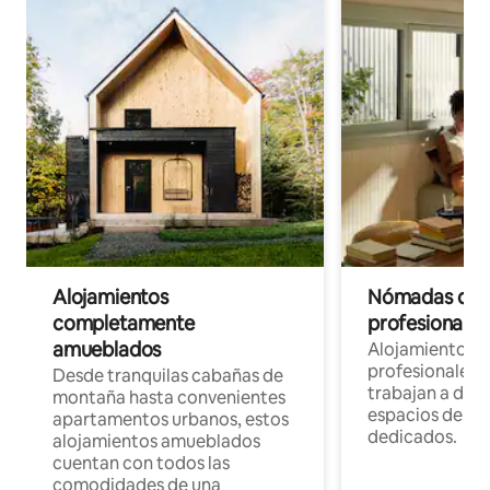
Alojamientos
Nómadas digit
completamente
profesionales 
amueblados
Alojamientos 
profesionales 
Desde tranquilas cabañas de
trabajan a dist
montaña hasta convenientes
espacios de tr
apartamentos urbanos, estos
dedicados.
alojamientos amueblados
cuentan con todos las
comodidades de una