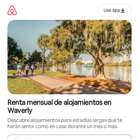
Omite
el
Use app
contenido
Renta mensual de alojamientos en
Waverly
Descubre alojamientos para estadías largas que te
harán sentir como en casa durante un mes o más.