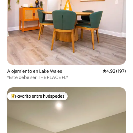
Alojamiento en Lake Wales
Calificación p
4.92 (197)
*Este debe ser THE PLACE FL*
Favorito entre huéspedes
Favorito entre huéspedes preferido