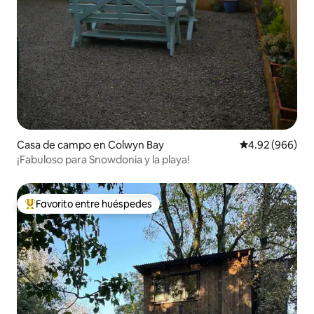
Casa de campo en Colwyn Bay
Calificación pr
4.92 (966)
¡Fabuloso para Snowdonia y la playa!
Favorito entre huéspedes
Favorito entre huéspedes preferido