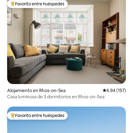
Favorito entre huéspedes
Favorito entre huéspedes preferido
Alojamiento en Rhos-on-Sea
Calificación p
4.94 (157)
Casa luminosa de 3 dormitorios en Rhos-on-Sea
Favorito entre huéspedes
Favorito entre huéspedes preferido