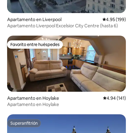
Apartamento en Liverpool
Calificación pr
4.95 (199)
Apartamento Liverpool Excelsior City Centre (hasta 6)
Favorito entre huéspedes
Favorito entre huéspedes
Apartamento en Hoylake
Calificación p
4.94 (141)
Apartamento en Hoylake
Superanfitrión
Superanfitrión