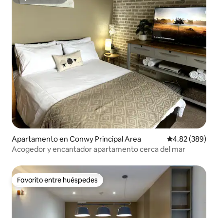
Superanfitrión
Apartamento en Conwy Principal Area
Calificación pr
4.82 (389)
Acogedor y encantador apartamento cerca del mar
Favorito entre huéspedes
Favorito entre huéspedes