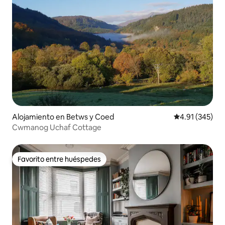
Alojamiento en Betws y Coed
Calificación p
4.91 (345)
Cwmanog Uchaf Cottage
Favorito entre huéspedes
Favorito entre huéspedes