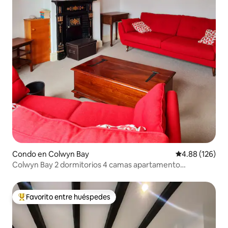
Condo en Colwyn Bay
Calificación pr
4.88 (126)
Colwyn Bay 2 dormitorios 4 camas apartamento
independiente
Favorito entre huéspedes
Favorito entre huéspedes preferido