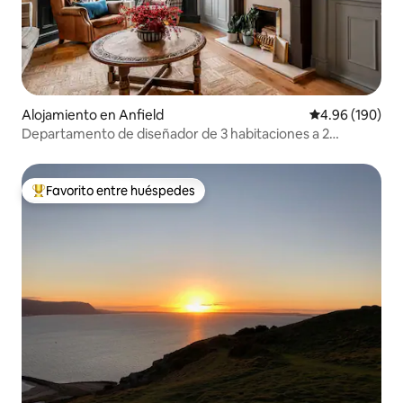
Alojamiento en Anfield
Calificación pr
4.96 (190)
Departamento de diseñador de 3 habitaciones a 2
minutos a pie del estadio y cerca de la ciudad
Favorito entre huéspedes
Favorito entre huéspedes preferido