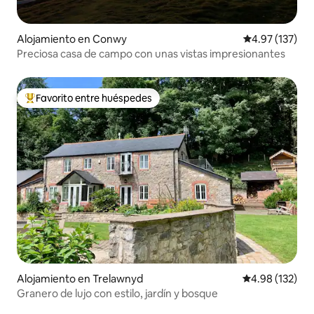
Alojamiento en Conwy
Calificación p
4.97 (137)
Preciosa casa de campo con unas vistas impresionantes
Favorito entre huéspedes
Favorito entre huéspedes preferido
Alojamiento en Trelawnyd
Calificación p
4.98 (132)
Granero de lujo con estilo, jardín y bosque