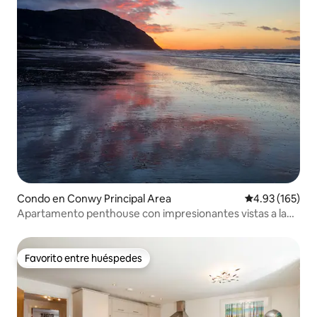
Condo en Conwy Principal Area
Calificación p
4.93 (165)
Apartamento penthouse con impresionantes vistas a la
costa y al mar
Favorito entre huéspedes
Favorito entre huéspedes