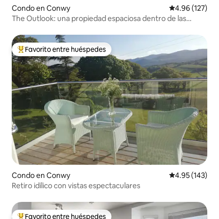
Condo en Conwy
Calificación p
4.96 (127)
The Outlook: una propiedad espaciosa dentro de las
murallas del castillo
Favorito entre huéspedes
Favorito entre huéspedes preferido
Condo en Conwy
Calificación p
4.95 (143)
Retiro idílico con vistas espectaculares
Favorito entre huéspedes