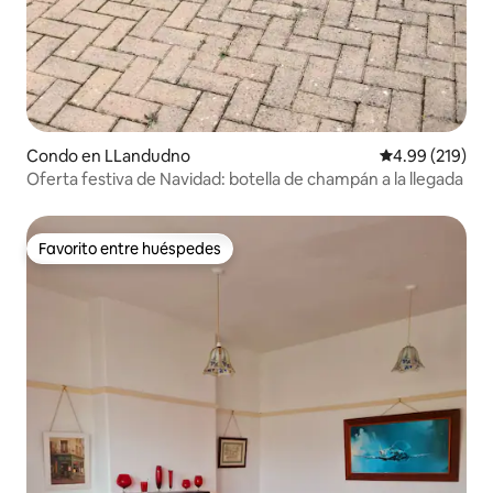
Condo en LLandudno
Calificación pr
4.99 (219)
Oferta festiva de Navidad: botella de champán a la llegada
Favorito entre huéspedes
Favorito entre huéspedes