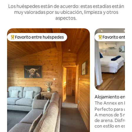
Los huéspedes están de acuerdo: estas estadías están
muy valoradas por su ubicación, limpieza y otros
aspectos.
Favorito entre huéspedes
Favorito entre
Favorito entre huéspedes preferido
Favorito entre hu
Alojamiento en R
a
The Annex en Rho
Perfecto para una 
A menos de 5 minut
de arena. Disfrute
con estilo en este
independiente, ub