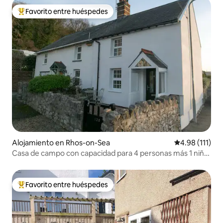
Favorito entre huéspedes
Favorito entre huéspedes preferido
Alojamiento en Rhos-on-Sea
Calificación p
4.98 (111)
Casa de campo con capacidad para 4 personas más 1 niño,
sin mascotas
Favorito entre huéspedes
Favorito entre huéspedes preferido