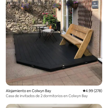
Alojamiento en Colwyn Bay
Calificación pr
4.99 (278)
Casa de invitados de 2 dormitorios en Colwyn Bay