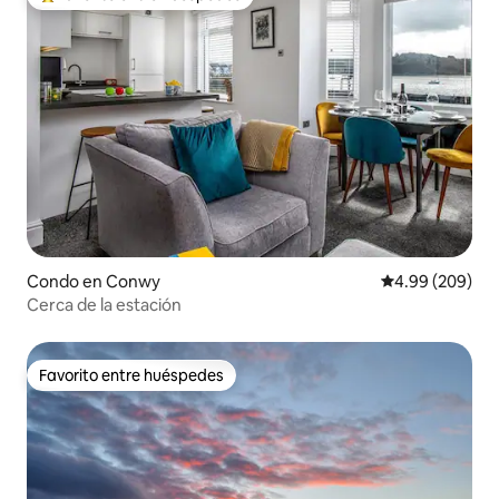
Favorito entre huéspedes preferido
Condo en Conwy
Calificación pr
4.99 (209)
Cerca de la estación
Favorito entre huéspedes
Favorito entre huéspedes