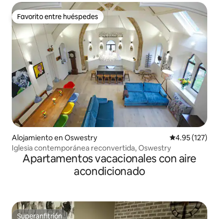
Favorito entre huéspedes
Favorito entre huéspedes
Alojamiento en Oswestry
Calificación p
4.95 (127)
Iglesia contemporánea reconvertida, Oswestry
Apartamentos vacacionales con aire
acondicionado
Superanfitrión