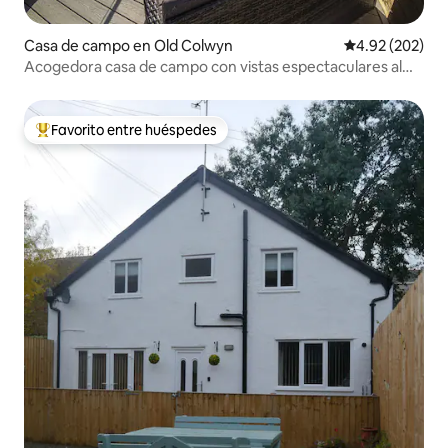
Casa de campo en Old Colwyn
Calificación pr
4.92 (202)
Acogedora casa de campo con vistas espectaculares al
mar
Favorito entre huéspedes
Favorito entre huéspedes preferido