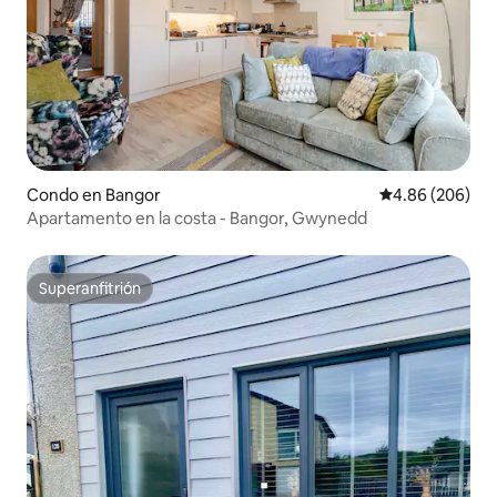
Condo en Bangor
Calificación pr
4.86 (206)
Apartamento en la costa - Bangor, Gwynedd
Superanfitrión
Superanfitrión