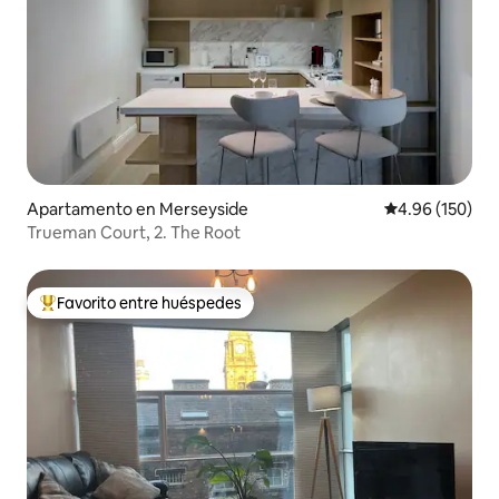
Apartamento en Merseyside
Calificación pr
4.96 (150)
Trueman Court, 2. The Root
Favorito entre huéspedes
Favorito entre huéspedes preferido