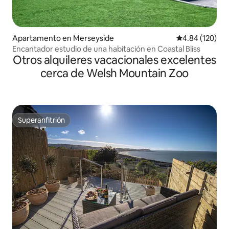
Apartamento en Merseyside
Calificación pr
4.84 (120)
Encantador estudio de una habitación en Coastal Bliss
Otros alquileres vacacionales excelentes
cerca de Welsh Mountain Zoo
Superanfitrión
Superanfitrión