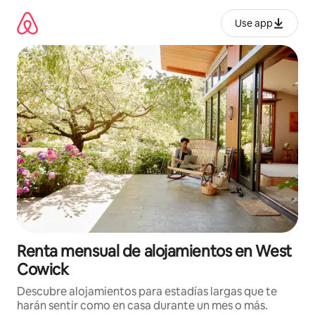
Omite
el
Use app
contenido
Renta mensual de alojamientos en West
Cowick
Descubre alojamientos para estadías largas que te
harán sentir como en casa durante un mes o más.