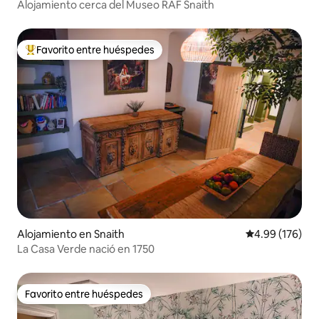
Alojamiento cerca del Museo RAF Snaith
Favorito entre huéspedes
Favorito entre huéspedes preferido
Alojamiento en Snaith
Calificación pr
4.99 (176)
La Casa Verde nació en 1750
Favorito entre huéspedes
Favorito entre huéspedes