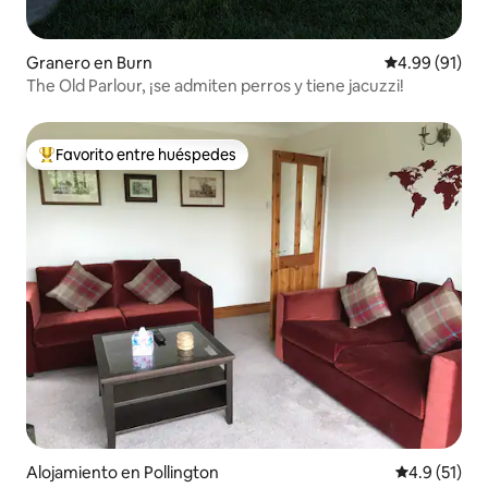
Granero en Burn
Calificación 
4.99 (91)
The Old Parlour, ¡se admiten perros y tiene jacuzzi!
Favorito entre huéspedes
Favorito entre huéspedes preferido
Alojamiento en Pollington
Calificación
4.9 (51)