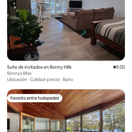
Suite de invitados en Bonny Hills
Calificac
5 (5)
Bonnys Bliss
Ubicación
·
Calidad-precio
·
Baño
Favorito entre huéspedes
Favorito entre huéspedes