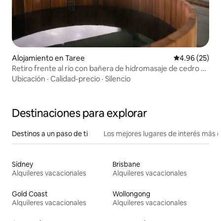
Alojamiento en Taree
Calificación p
4.96 (25)
Retiro frente al río con bañera de hidromasaje de cedro y
sauna
Ubicación
·
Calidad-precio
·
Silencio
Destinaciones para explorar
Destinos a un paso de ti
Los mejores lugares de interés más 
Sídney
Brisbane
Alquileres vacacionales
Alquileres vacacionales
Gold Coast
Wollongong
Alquileres vacacionales
Alquileres vacacionales