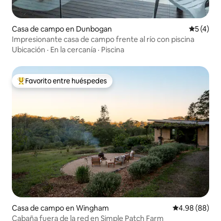
Casa de campo en Dunbogan
Calificac
5 (4)
Impresionante casa de campo frente al río con piscina
Ubicación
·
En la cercanía
·
Piscina
Favorito entre huéspedes
Favorito entre huéspedes preferido
Casa de campo en Wingham
Calificación p
4.98 (88)
Cabaña fuera de la red en Simple Patch Farm