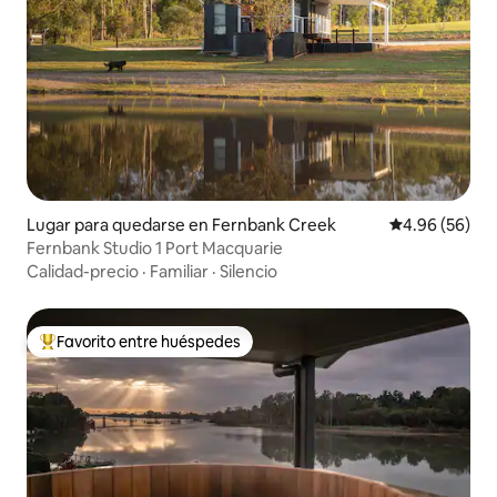
Lugar para quedarse en Fernbank Creek
Calificación p
4.96 (56)
Fernbank Studio 1 Port Macquarie
Calidad-precio
·
Familiar
·
Silencio
Favorito entre huéspedes
Favorito entre huéspedes preferido