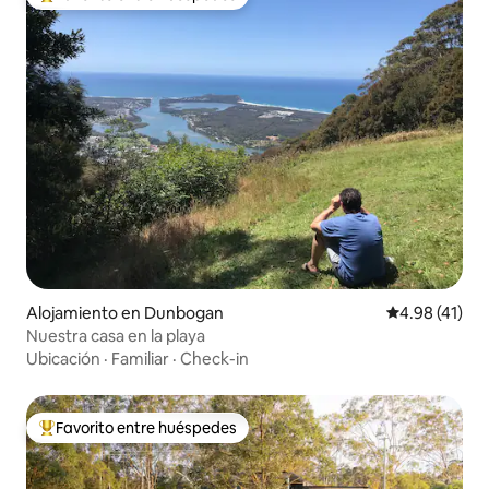
Favorito entre huéspedes preferido
Alojamiento en Dunbogan
Calificación 
4.98 (41)
Nuestra casa en la playa
Ubicación
·
Familiar
·
Check-in
Favorito entre huéspedes
Favorito entre huéspedes preferido