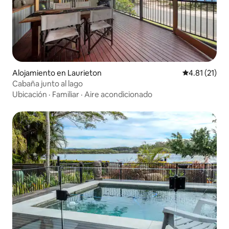
Alojamiento en Laurieton
Calificación 
4.81 (21)
Cabaña junto al lago
Ubicación
·
Familiar
·
Aire acondicionado