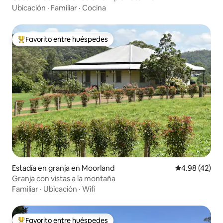
Ubicación
·
Familiar
·
Cocina
Favorito entre huéspedes
Favorito entre huéspedes preferido
Estadía en granja en Moorland
Calificación 
4.98 (42)
Granja con vistas a la montaña
Familiar
·
Ubicación
·
Wifi
Favorito entre huéspedes