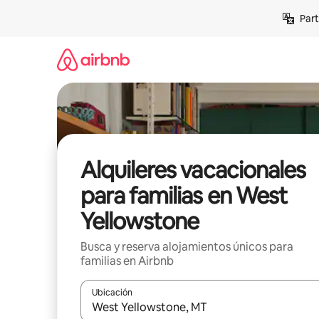
Omite
Part
el
contenido
Alquileres vacacionales
para familias en West
Yellowstone
Busca y reserva alojamientos únicos para
familias en Airbnb
Ubicación
Cuando los resultados estén disponibles, navega co