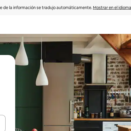
e de la información se tradujo automáticamente. 
Mostrar en el idioma
n las teclas de flecha hacia arriba y hacia abajo o explora con el tact