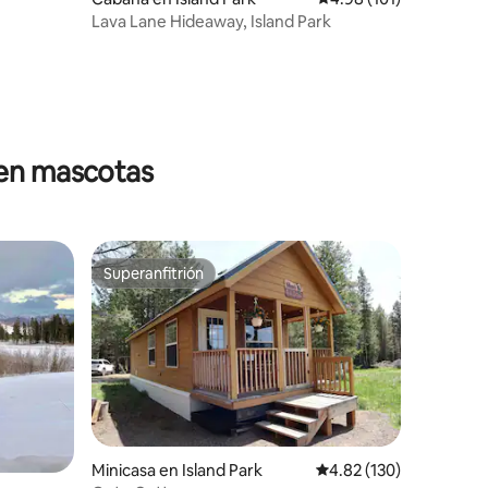
Lava Lane Hideaway, Island Park
ten mascotas
Superanfitrión
Superanfitrión
Minicasa en Island Park
Calificación promedio: 
4.82 (130)