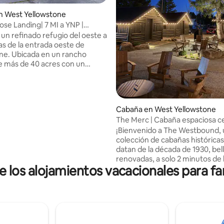
 4.99 de 5, 98 reseñas
n West Yellowstone
ose Landing| 7 MI a YNP |
privado
un refinado refugio del oeste a
las de la entrada oeste de
ne. Ubicada en un rancho
de más de 40 acres con un
de pesca privado, esta
 cabaña ofrece privacidad y
ad, aire fresco de montaña y el
atemporal de Montana, rodeada
Cabaña en West Yellowstone
 abiertos. Desde mediados de
The Merc | Cabaña espaciosa c
ta mediados de agosto, disfrute
Yellowstone
¡Bienvenido a The Westbound,
 en vivo y paseos a caballo
colección de cabañas histórica
irectamente en la propiedad,
datan de la década de 1930, be
 exclusiva e inolvidable de
renovadas, a solo 2 minutos de 
e en una auténtica aventura
los alojamientos vacacionales para fa
oeste! The Merc es una de nuestras
 ¡Consulte a continuación el
cabañas más grandes: dos cam
o de rodeos de esta temporada!
tamaño queen, una mesa de c
cálidos pisos de madera original
capacidad para 4 personas, idea
familias o grupos. Baño privado,