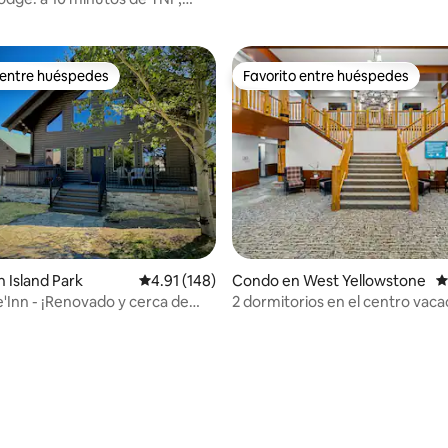
ifi y aire acondicionado
 entre huéspedes
Favorito entre huéspedes
 entre huéspedes
Favorito entre huéspedes
 Island Park
Calificación promedio: 4.91 de 5, 148 reseñas
4.91 (148)
Condo en West Yellowstone
C
'Inn - ¡Renovado y cerca de
2 dormitorios en el centro vaca
ne!
cerca de la entrada oeste, pisci