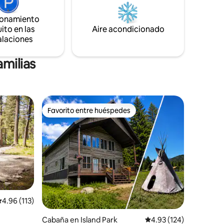
to y
ionamiento
es están
ito en las
Aire acondicionado
ras le
alaciones
ropiedad.
 necesite!
amilias
Favorito entre huéspedes
rido
Favorito entre huéspedes
alificación promedio: 4.96 de 5, 113 reseñas
4.96 (113)
Cabaña en Island Park
Calificación promedio: 
4.93 (124)
ño king.