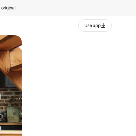
 original
Use app
o o desliza el dedo.