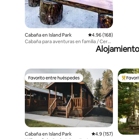
Cabaña en Island Park
Calificación promedio: 
4.96 (168)
Cabaña para aventuras en familia / Cerca
Alojamiento
de Yellowstone / Jacuzzi
Favorito entre huéspedes
Favor
Favorito entre huéspedes
Favorito
Cabaña en Island Park
Calificación promedio:
4.9 (157)