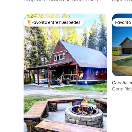
de Yellowstone.
jacuzzi, w
Favorito entre huéspedes
Favorito
Favorito entre huéspedes preferido
Favorito
Cabaña en
Gone Ride
Yellowsto