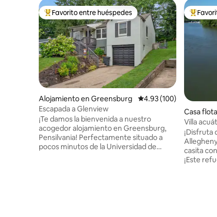
Favorito entre huéspedes
Favor
Favorito entre huéspedes preferido
Favorito
Alojamiento en Greensburg
Calificación promedio: 
4.93 (100)
Escapada a Glenview
Casa flot
¡Te damos la bienvenida a nuestro
Villa acuá
acogedor alojamiento en Greensburg,
¡Disfruta 
Pensilvania! Perfectamente situado a
Allegheny
pocos minutos de la Universidad de
casita co
Seton Hill, Pitt at Greensburg, The Palace
¡Este refu
Theater y St. Vincent College, este
plano de p
acogedor espacio es ideal para explorar
impresiona
las atracciones locales. Ya sea que estés
acogedora
de visita para un recorrido por la
dos camas
universidad, asistiendo a un espectáculo
convertir
o disfrutando del encanto de la zona,
tu comod