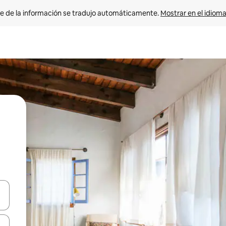
e de la información se tradujo automáticamente. 
Mostrar en el idioma
n las teclas de flecha hacia arriba y hacia abajo o explora con el tact