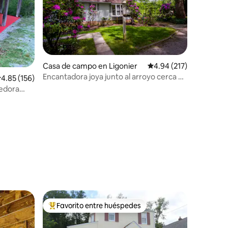
Casa de campo en Ligonier
Calificación promedio: 
4.94 (217)
Encantadora joya junto al arroyo cerca de
alificación promedio: 4.85 de 5, 156 reseñas
4.85 (156)
Ligonier Diamond
gedora
Favorito entre huéspedes
rido
Favorito entre huéspedes preferido