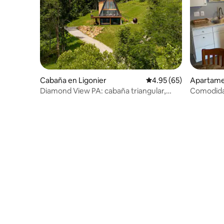
Cabaña en Ligonier
Calificación promedio:
4.95 (65)
Apartame
Diamond View PA: cabaña triangular,
Comodidad
jacuzzi, sauna y vistas a la ciudad