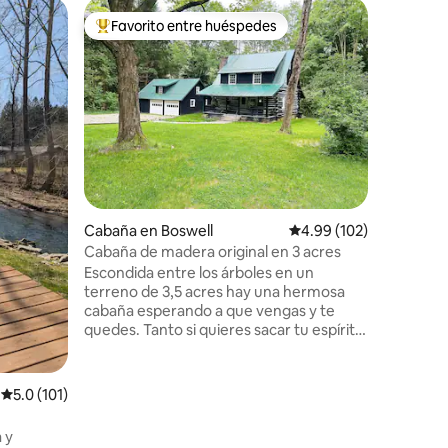
Cabaña 
Favorito entre huéspedes
Favor
rido
Favorito entre huéspedes preferido
Favorit
Cabaña pr
acres
Hermosa 
a pocos m
y muchos
través de
Muchos a
truchas. Espectaculares vistas a la
montaña 
lados de 
fogón ext
Cabaña en Boswell
Calificación promedio: 
4.99 (102)
14 acres 
parcialmente abi
Cabaña de madera original en 3 acres
montañas 
Escondida entre los árboles en un
ventanas
terreno de 3,5 acres hay una hermosa
varias at
cabaña esperando a que vengas y te
Idlewild, 
quedes. Tanto si quieres sacar tu espíritu
competitivo y dirigirte a la sala de juegos,
como si quieres hacer una barbacoa en el
porche trasero o seguir el sendero sobre
Calificación promedio: 5.0 de 5, 101 reseñas
5.0 (101)
el puente para dar un corto paseo, ¡hay
algo para todos los gustos! La cabaña
 y
completamente remodelada cuenta