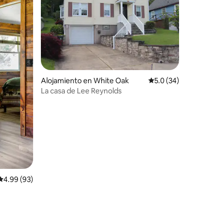
Alojamiento en White Oak
Calificación promedio
5.0 (34)
La casa de Lee Reynolds
Calificación promedio: 4.99 de 5, 93 reseñas
4.99 (93)