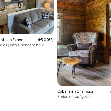
 4.95 de 5, 65 reseñas
nto en Export
Calificación promedio: 5.0 de 5, 63 reseñas
5.0 (63)
es junto al sendero n.º 2
Cabaña en Champion
El nido de las águilas