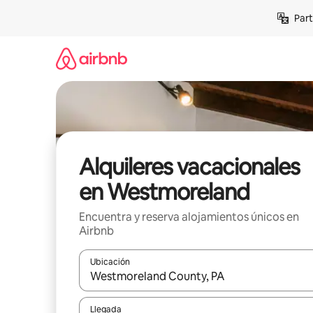
Omite
Part
el
contenido
Alquileres vacacionales
en Westmoreland
Encuentra y reserva alojamientos únicos en
Airbnb
Ubicación
Cuando los resultados estén disponibles, navega co
Llegada