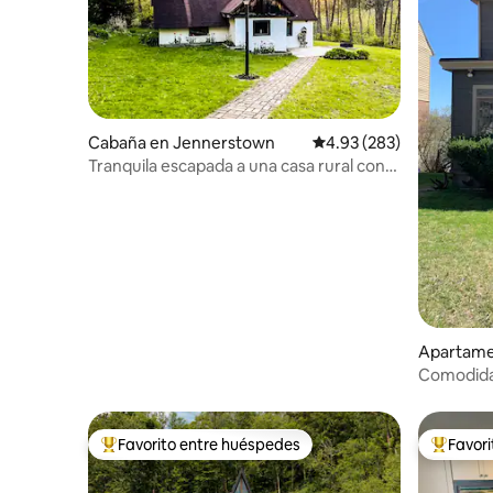
Cabaña en Jennerstown
Calificación promedio: 
4.93 (283)
Tranquila escapada a una casa rural con
jacuzzi en Hickory Hill
Apartame
Comodida
Favorito entre huéspedes
Favor
Favorito entre huéspedes preferido
Favorito