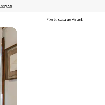
 original
Pon tu casa en Airbnb
o o desliza el dedo.