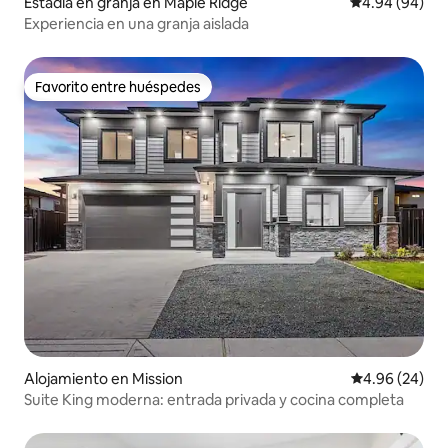
Estadía en granja en Maple Ridge
Calificación p
4.94 (94)
Experiencia en una granja aislada
Favorito entre huéspedes
Favorito entre huéspedes
Alojamiento en Mission
Calificación p
4.96 (24)
Suite King moderna: entrada privada y cocina completa