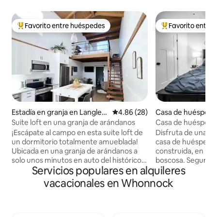
Favorito entre huéspedes
Favorito entre
Favorito entre huéspedes preferido
Favorito entre hu
Estadía en granja en Langley
Calificación promedio: 4.86 de 
4.86 (28)
Casa de huéspede
Township
sford
Suite loft en una granja de arándanos
Casa de huéspede
tamaño king de luj
¡Escápate al campo en esta suite loft de
Disfruta de una es
bosque
un dormitorio totalmente amueblada!
casa de huéspedes
Ubicada en una granja de arándanos a
construida, en un
solo unos minutos en auto del histórico
boscosa. Segundo 
Servicios populares en alquileres
Ft Langley, Columbia Británica, esta suite
espacioso con patio
de nueva construcción en nuestro
todo enclavado ent
vacacionales en Whonnock
complejo de graneros ofrece un
Moderno y totalm
entorno rural único (ubicada entre una
todas las comodid
tienda de la granja y una planta de
incluida una cama 
procesamiento de frutas). La suite loft
acondicionado cent