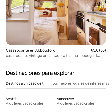
Casa rodante en Abbotsford
Calificación
5.0 (50)
casa rodante vintage encantadora | sauna | bodegas |
barbacoa en el patio trasero
Destinaciones para explorar
Destinos a un paso de ti
Los mejores lugares de interés más 
Seattle
Vancouver
Alquileres vacacionales
Alquileres vacacionales