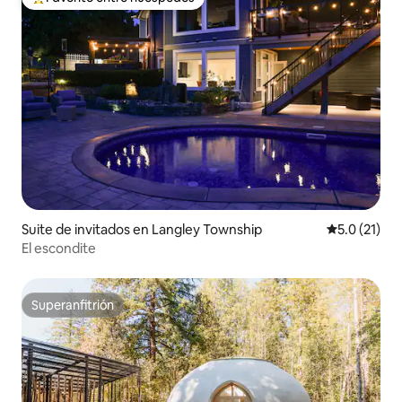
Favorito entre huéspedes preferido
Suite de invitados en Langley Township
Calificación
5.0 (21)
El escondite
Superanfitrión
Superanfitrión