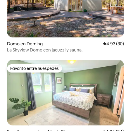
Domo en Deming
Calificación p
4.93 (30)
La Skyview Dome con jacuzzi y sauna.
Favorito entre huéspedes
Favorito entre huéspedes