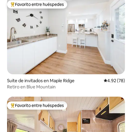
Favorito entre huéspedes
Favorito entre huéspedes preferido
Suite de invitados en Maple Ridge
Calificación p
4.92 (78)
Retiro en Blue Mountain
Favorito entre huéspedes
Favorito entre huéspedes preferido