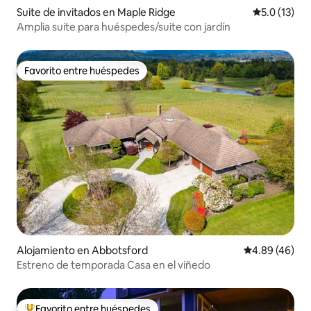
Suite de invitados en Maple Ridge
Calificación
5.0 (13)
Amplia suite para huéspedes/suite con jardín
Favorito entre huéspedes
Favorito entre huéspedes
Alojamiento en Abbotsford
Calificación p
4.89 (46)
Estreno de temporada Casa en el viñedo
Favorito entre huéspedes