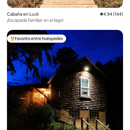
Cabaña en Luck
Calificación pr
4.94 (144)
¡Escapada familiar en el lago!
Favorito entre huéspedes
Favorito entre huéspedes preferido