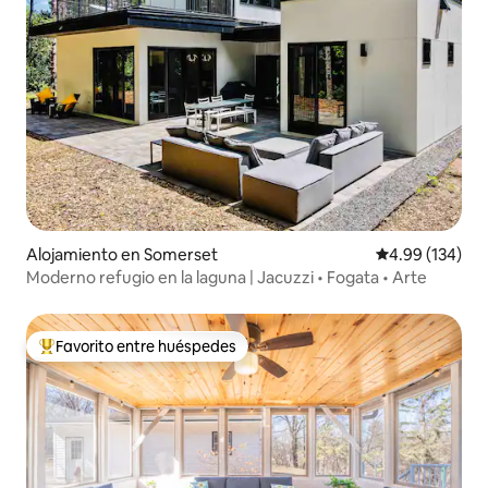
Alojamiento en Somerset
Calificación pr
4.99 (134)
Moderno refugio en la laguna | Jacuzzi • Fogata • Arte
Favorito entre huéspedes
Favorito entre huéspedes preferido