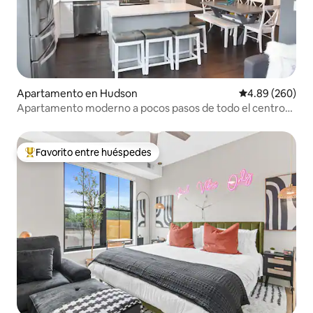
Apartamento en Hudson
Calificación pr
4.89 (260)
Apartamento moderno a pocos pasos de todo el centro
de la ciudad
Favorito entre huéspedes
Favorito entre huéspedes preferido