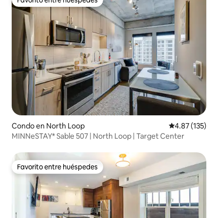
Favorito entre huéspedes
Condo en North Loop
Calificación p
4.87 (135)
MINNeSTAY* Sable 507 | North Loop | Target Center
Favorito entre huéspedes
Favorito entre huéspedes