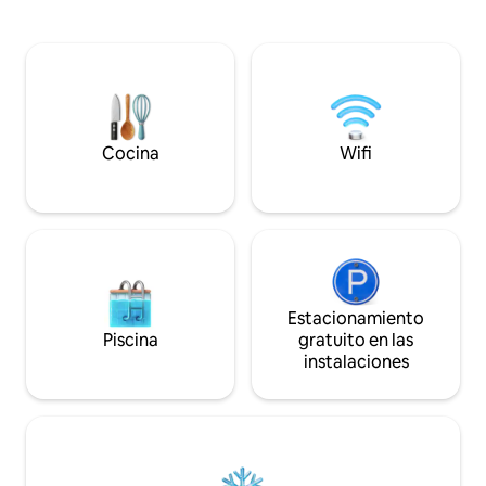
original y una artesaní
hadas. Sube 40 pies hasta la torre de
las familias como 
observación, donde te espera un
de la cocina total
telescopio, listo para escanear el cielo
salas de estar al air
nocturno y revelar el panorama de los
entretenimiento p
cielos, con vistas a 500 acres de
la atención a los de
esplendor natural justo al lado.
centro de la ciudad
Sumérgete en los chorros calientes y
Combacker tiene t
burbujeantes del jacuzzi o en la cálida
Cocina
Wifi
para disfrutar de u
caricia de la ducha de efecto lluvia y
relajante dentro y
restaura tu espíritu aliviando tus
músculos y derritiendo cualquier tensión
residual del día. Disfruta de un sueño
reparador en una de nuestras suaves
camas. Por la mañana, camina por los
suelos radiantes (tan acogedores
durante el invierno). O disfruta del café
Estacionamiento
por la mañana en una de las cuatro
Piscina
gratuito en las
cubiertas exteriores. Y no te olvides de
instalaciones
resolver el misterio de la casa del árbol,
que espera a que la descubras dentro de
sus paredes de vigas de madera. Esta
casa del árbol fue diseñada a medida por
su arquitecto con un ajedrez
tridimensional en mente. Los detalles