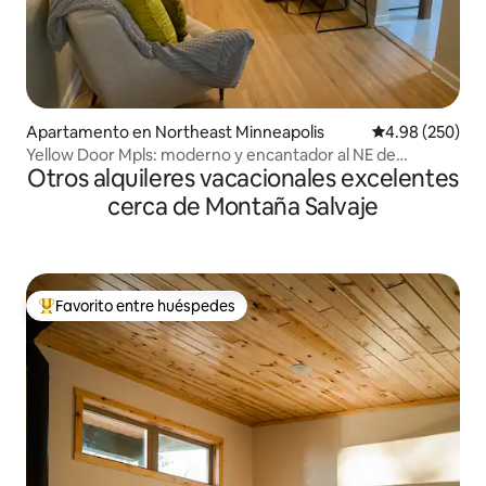
Apartamento en Northeast Minneapolis
Calificación pr
4.98 (250)
Yellow Door Mpls: moderno y encantador al NE de
Otros alquileres vacacionales excelentes
Mineápolis
cerca de Montaña Salvaje
Favorito entre huéspedes
Favorito entre huéspedes preferido