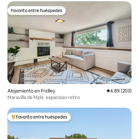
Favorito entre huéspedes
Favorito entre huéspedes
Alojamiento en Fridley
Calificación pr
4.89 (203)
Maravilla de Mpls: espacioso retiro
Favorito entre huéspedes
Favorito entre huéspedes preferido