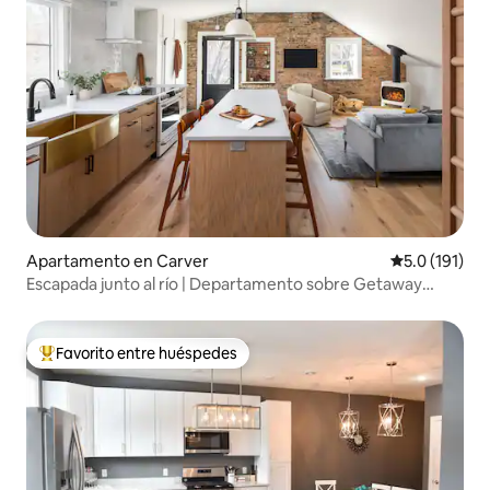
Apartamento en Carver
Calificación 
5.0 (191)
Escapada junto al río | Departamento sobre Getaway
Motor Café
Favorito entre huéspedes
Favorito entre huéspedes preferido