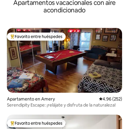
Apartamentos vacacionales con aire
acondicionado
Favorito entre huéspedes
Favorito entre huéspedes preferido
Apartamento en Amery
Calificación pr
4.96 (252)
Serendipity Escape: ¡relájate y disfruta de la naturaleza!
Favorito entre huéspedes
Favorito entre huéspedes preferido