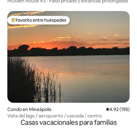
McAllen House #3 - Patio privado y estancias prolongadas
Favorito entre huéspedes
Favorito entre huéspedes preferido
Condo en Mineápolis
Calificación p
4.92 (195)
Vista del lago / aeropuerto / cascada / centro
Casas vacacionales para familias