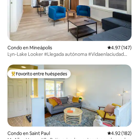
Condo en Mineápolis
Calificación p
4.97 (147)
Lyn-Lake Looker #Llegada autónoma #Vidaenlaciudad
#Ubicación
Favorito entre huéspedes
Favorito entre huéspedes preferido
Condo en Saint Paul
Calificación p
4.92 (182)