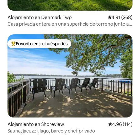
Alojamiento en Denmark Twp
Calificación pr
4.91 (268)
Casa privada entera en una superficie de terreno junto a
Afton Alps
Favorito entre huéspedes
Favorito entre huéspedes preferido
Alojamiento en Shoreview
Calificación p
4.96 (114)
Sauna, jacuzzi, lago, barco y chef privado