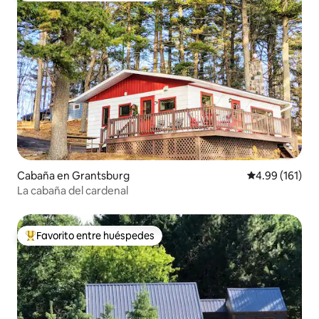
Cabaña en Grantsburg
Calificación p
4.99 (161)
La cabaña del cardenal
Favorito entre huéspedes
Favorito entre huéspedes preferido