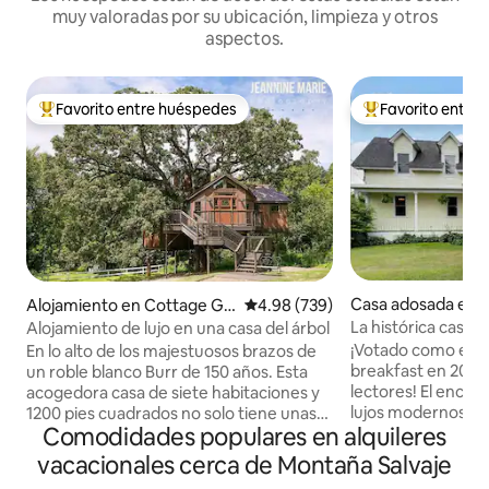
muy valoradas por su ubicación, limpieza y otros
aspectos.
Favorito entre huéspedes
Favorito entre
Favorito entre huéspedes preferido
Favorito entre hu
Casa adosada en 
Alojamiento en Cottage Gr
Calificación promedio: 4.98 de 5
4.98 (739)
ove
La histórica casa 
Alojamiento de lujo en una casa del árbol
1880
¡Votado como el m
En lo alto de los majestuosos brazos de
breakfast en 2021 
un roble blanco Burr de 150 años. Esta
lectores! El encant
acogedora casa de siete habitaciones y
lujos modernos en
1200 pies cuadrados no solo tiene unas
Comodidades populares en alquileres
la década de 1880.
vistas impresionantes, sino que también
pionero Dr. Henry
tiene encantadoras y deliciosas
vacacionales cerca de Montaña Salvaje
alojamiento único 
sorpresas propias de un cuento de