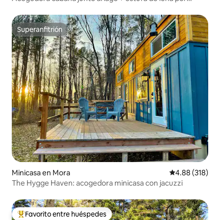
Interstate Park
Superanfitrión
Superanfitrión
Minicasa en Mora
Calificación pr
4.88 (318)
The Hygge Haven: acogedora minicasa con jacuzzi
Favorito entre huéspedes
Favorito entre huéspedes preferido