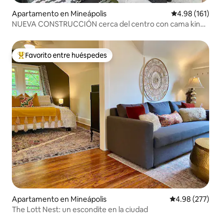
Apartamento en Mineápolis
Calificación p
4.98 (161)
NUEVA CONSTRUCCIÓN cerca del centro con cama king,
cocina completa y lavandería
Favorito entre huéspedes
Favorito entre huéspedes preferido
Apartamento en Mineápolis
Calificación pr
4.98 (277)
The Lott Nest: un escondite en la ciudad