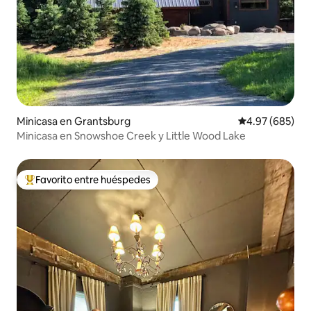
Minicasa en Grantsburg
Calificación pr
4.97 (685)
Minicasa en Snowshoe Creek y Little Wood Lake
Favorito entre huéspedes
Favorito entre huéspedes preferido