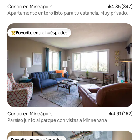
Condo en Mineápolis
Calificación pr
4.85 (347)
Apartamento entero listo para tu estancia. Muy privado.
Favorito entre huéspedes
Favorito entre huéspedes preferido
Condo en Mineápolis
Calificación p
4.91 (162)
Paraíso junto al parque con vistas a Minnehaha
Favorito entre huéspedes