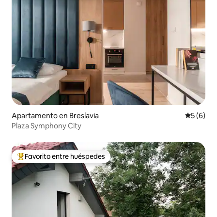
Apartamento en Breslavia
Calificac
5 (6)
Plaza Symphony City
Favorito entre huéspedes
Favorito entre huéspedes preferido