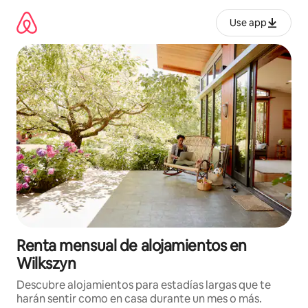
Omite
el
Use app
contenido
Renta mensual de alojamientos en
Wilkszyn
Descubre alojamientos para estadías largas que te
harán sentir como en casa durante un mes o más.