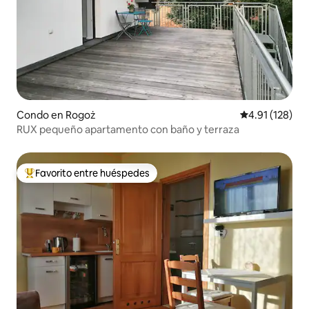
Condo en Rogoż
Calificación p
4.91 (128)
RUX pequeño apartamento con baño y terraza
Favorito entre huéspedes
Favorito entre huéspedes preferido