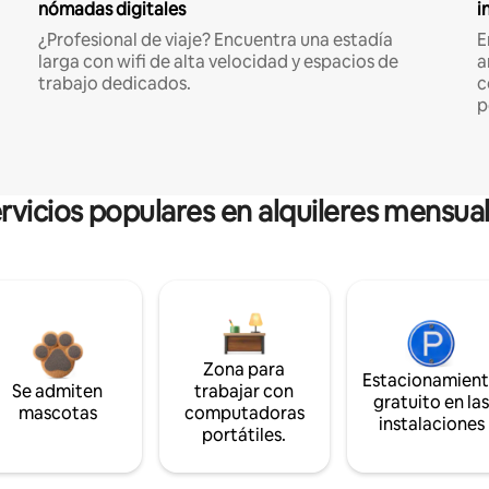
nómadas digitales
i
¿Profesional de viaje? Encuentra una estadía
E
larga con wifi de alta velocidad y espacios de
a
trabajo dedicados.
c
p
rvicios populares en alquileres mensua
Zona para
Estacionamien
Se admiten
trabajar con
gratuito en la
mascotas
computadoras
instalaciones
portátiles.