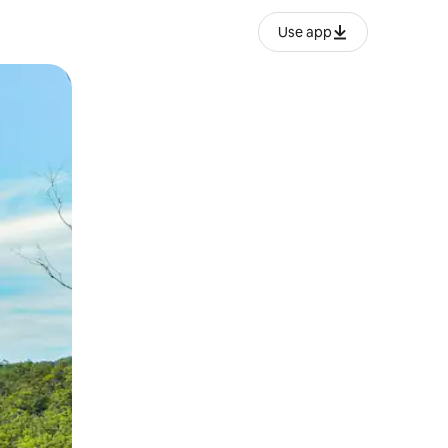
Use app
o o desliza el dedo.