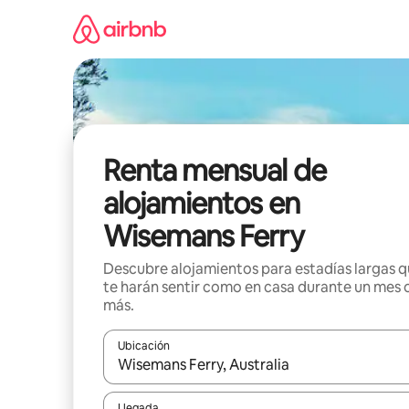
Omite
el
contenido
Renta mensual de
alojamientos en
Wisemans Ferry
Descubre alojamientos para estadías largas 
te harán sentir como en casa durante un mes 
más.
Ubicación
Cuando los resultados estén disponibles, navega co
Llegada