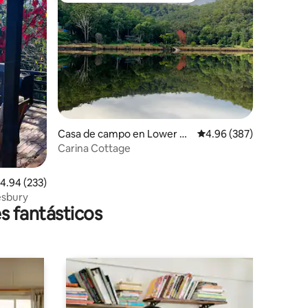
Casa de campo en Lower Po
Calificación promedio: 
4.96 (387)
rtland
Carina Cottage
alificación promedio: 4.94 de 5, 233 reseñas
4.94 (233)
esbury
s fantásticos