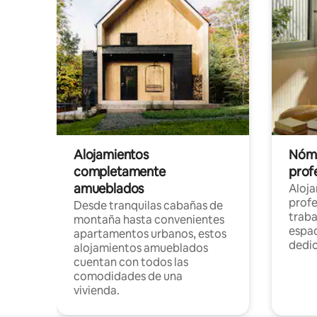
Alojamientos
Nóma
completamente
profe
amueblados
Aloj
profe
Desde tranquilas cabañas de
traba
montaña hasta convenientes
espac
apartamentos urbanos, estos
dedi
alojamientos amueblados
cuentan con todos las
comodidades de una
vivienda.