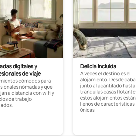
das digitales y
Delicia incluida
sionales de viaje
A veces el destino es el
alojamiento. Desde caba
amientos cómodos para
junto al acantilado hasta
sionales nómadas y que
tranquilas casas flotante
jan a distancia con wifi y
estos alojamientos están
ios de trabajo
llenos de características
cados.
únicas.