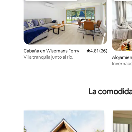
Cabaña en Wisemans Ferry
Calificación promedio:
4.81 (26)
Villa tranquila junto al río.
Alojamie
ry
Invernade
admiten 
La comodidad