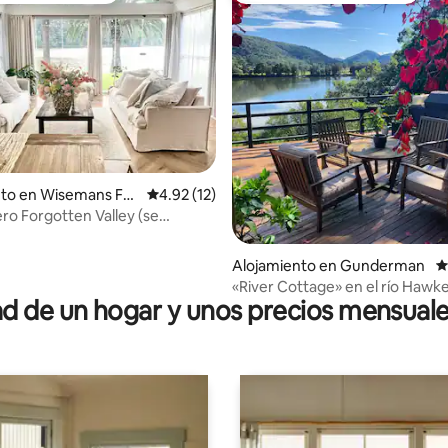
 4.81 de 5, 26 reseñas
nto en Wisemans Fer
Calificación promedio: 4.92 de 5, 12 reseñas
4.92 (12)
ro Forgotten Valley (se
mascotas)
Alojamiento en Gunderman
C
«River Cottage» en el río Hawk
 de un hogar y unos precios mensuale