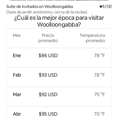
Suite de invitados en Woolloongabba
Calificaci
5 (13)
Oasis de jardín autónomo, cerca de la ciudad.
¿Cuál es la mejor época para visitar
Woolloongabba?
Mes
Precio
Temperatura
promedio
promedio
Ene
$86 USD
78 °F
Feb
$93 USD
78 °F
Mar
$92 USD
75 °F
Abr
$95 USD
70 °F