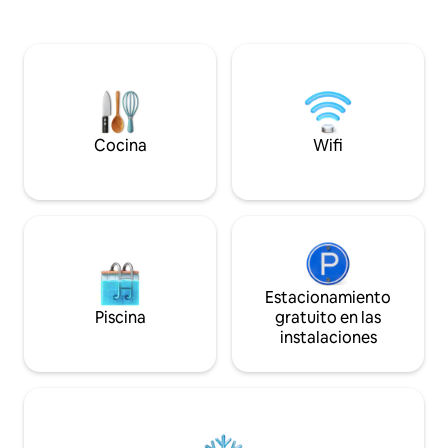
practicar yoga o 
frente al estadio Gabba y a solo 2,5 km
Cuenta con una me
del distrito financiero. También hay una
gran mesa de comedor. Ubicac
gran variedad de tiendas, restaurantes y
para ir a Southba
bares en la puerta. Relájate junto a la
Riverstage, Sunco
piscina, explora las infinitas atracciones
de Convenciones. 
que te rodean o pasa un día tranquilo en
inteligente de 55 
el interior disfrutando de los cómodos
gratuito y aparcam
muebles, la televisión inteligente y el wifi
Cocina
Wifi
refugio perfecto e
rápido.
Estacionamiento
Piscina
gratuito en las
instalaciones