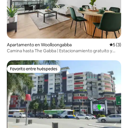
Apartamento en Woolloongabba
Calificac
5 (3)
Camina hasta The Gabba | Estacionamiento gratuito y
vistas desde la azotea
Favorito entre huéspedes
Favorito entre huéspedes