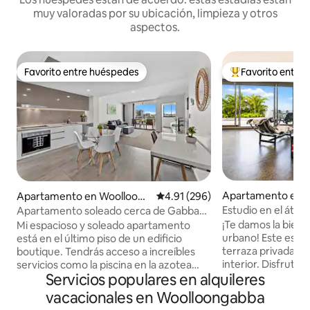
muy valoradas por su ubicación, limpieza y otros
aspectos.
Favorito entre huéspedes
Favorito entre
Favorito entre huéspedes
Favorito entre hu
Apartamento en S
Apartamento en Woolloong
Calificación promedio: 4.91 de 5
4.91 (296)
sbane
abba
Estudio en el átic
Apartamento soleado cerca de Gabba
la azotea
con piscina en la azotea y vistas a la
¡Te damos la bienv
Mi espacioso y soleado apartamento
ciudad
urbano! Este estu
está en el último piso de un edificio
terraza privada en 
boutique. Tendrás acceso a increíbles
interior. Disfruta del diseño de planta
servicios como la piscina en la azotea
Servicios populares en alquileres
abierta con ventan
con vistas espectaculares de 360
americana, comedo
grados, además de la zona de barbacoa
vacacionales en Woolloongabba
Perfecto para traba
independiente. El edificio se encuentra