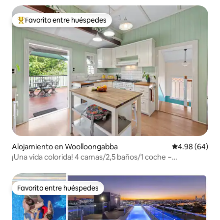
Favorito entre huéspedes
Favorito entre huéspedes preferido
Alojamiento en Woolloongabba
Calificación p
4.98 (64)
¡Una vida colorida! 4 camas/2,5 baños/1 coche ~
Queenslander
Favorito entre huéspedes
Favorito entre huéspedes