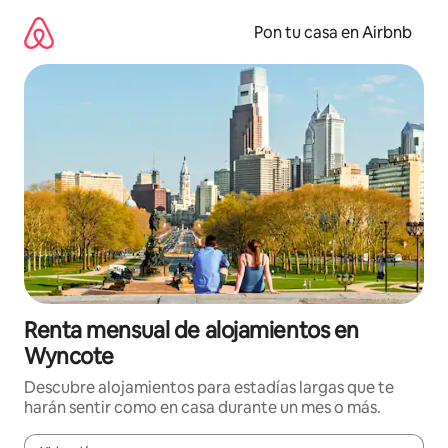
Omite
el
Pon tu casa en Airbnb
contenido
Renta mensual de alojamientos en
Wyncote
Descubre alojamientos para estadías largas que te
harán sentir como en casa durante un mes o más.