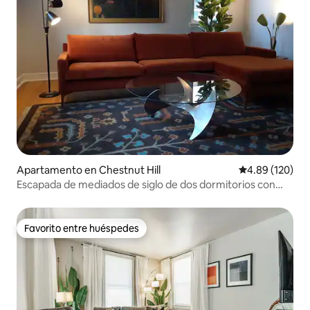
Apartamento en Chestnut Hill
Calificación pr
4.89 (120)
Escapada de mediados de siglo de dos dormitorios con
estacionamiento gratuito
Favorito entre huéspedes
Favorito entre huéspedes