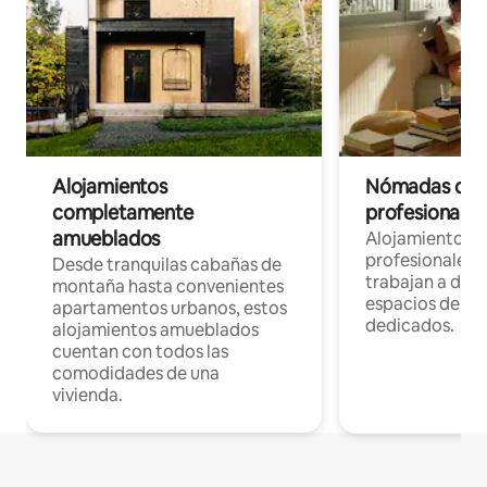
Alojamientos
Nómadas digit
completamente
profesionales 
amueblados
Alojamientos 
profesionales 
Desde tranquilas cabañas de
trabajan a dist
montaña hasta convenientes
espacios de tr
apartamentos urbanos, estos
dedicados.
alojamientos amueblados
cuentan con todos las
comodidades de una
vivienda.