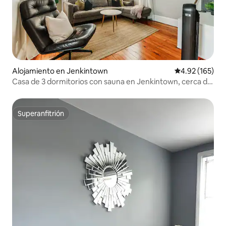
Alojamiento en Jenkintown
Calificación p
4.92 (165)
Casa de 3 dormitorios con sauna en Jenkintown, cerca de
Filadelfia
Superanfitrión
Superanfitrión