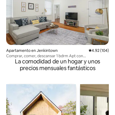
Apartamento en Jenkintown
Calificación pr
4.92 (104)
Comprar, comer, descansar 1 bdrm Apt con
La comodidad de un hogar y unos
estacionamiento gratuito en el lugar
precios mensuales fantásticos