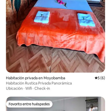
Habitación privada en Moyobamba
Calificac
5 (6)
Habitación Rustica Privada Panorámica
Ubicación
·
Wifi
·
Check-in
Favorito entre huéspedes
Favorito entre huéspedes