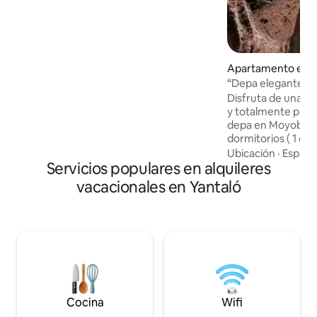
exclusivos restaurantes.
Apartamento en
“Depa elegante 
y privado”
Disfruta de una e
y totalmente priv
depa en Moyobamb
dormitorios ( 1 ca
litera de 2 plazas a
Ubicación
·
Espacio
Servicios populares en alquileres
baños completos, i
parejas que busc
vacacionales en Yantaló
funcionalidad. El 
piso 2, ofreciendo
dispone de sala, co
espacios bien dist
estancia confortab
estable y TV, en un ambiente tranquilo y
acogedor.
Cocina
Wifi