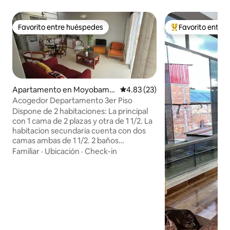
Favorito entre huéspedes
Favorito entre
Favorito entre huéspedes
Favorito entre hu
Apartamento en Moyobamb
Calificación promedio: 4.83 de 
4.83 (23)
a
Acogedor Departamento 3er Piso
Dispone de 2 habitaciones: La principal
con 1 cama de 2 plazas y otra de 1 1/2. La
habitacion secundaria cuenta con dos
camas ambas de 1 1/2. 2 baños
completos adyacentes a los cuartos que
Familiar
·
Ubicación
·
Check-in
cuentan con agua caliente. Dispone de
lavadora, tendal e internet. Está
equipado con todo aquello que
necesitaras para sentirte como en casa.
Entrada independiente. Ubicado en zona
tranquila y a 5 min. del centro en
motokar, cerca a lugares turísticos
importantes, así como de recreos y