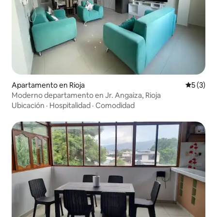
Apartamento en Rioja
Calificac
5 (3)
Moderno departamento en Jr. Angaiza, Rioja
Ubicación
·
Hospitalidad
·
Comodidad