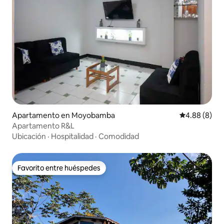
Apartamento en Moyobamba
Calificación 
4.88 (8)
Apartamento R&L
Ubicación
·
Hospitalidad
·
Comodidad
Favorito entre huéspedes
Favorito entre huéspedes