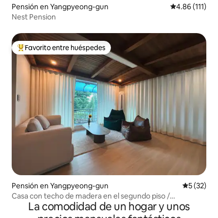
Pensión en Yangpyeong-gun
Calificación p
4.86 (111)
Nest Pension
Favorito entre huéspedes
Favorito entre huéspedes preferido
Pensión en Yangpyeong-gun
Calificaci
5 (32)
Casa con techo de madera en el segundo piso /
La comodidad de un hogar y unos
Remodelación interior / Tarifa para 5 personas /
CASAdeLEE, Yangpyeongchon Kangsu