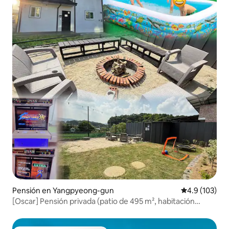
Pensión en Yangpyeong-gun
Calificación 
4.9 (103)
[Oscar] Pensión privada (patio de 495 m², habitación
privada de 146 m²), ¡uso gratuito de la zona de barbacoa,
fogata y piscina para niños!