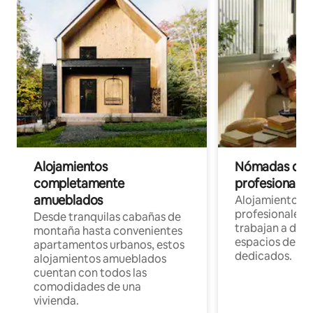
Alojamientos
Nómadas digit
completamente
profesionales 
amueblados
Alojamientos 
profesionales 
Desde tranquilas cabañas de
trabajan a dist
montaña hasta convenientes
espacios de tr
apartamentos urbanos, estos
dedicados.
alojamientos amueblados
cuentan con todos las
comodidades de una
vivienda.