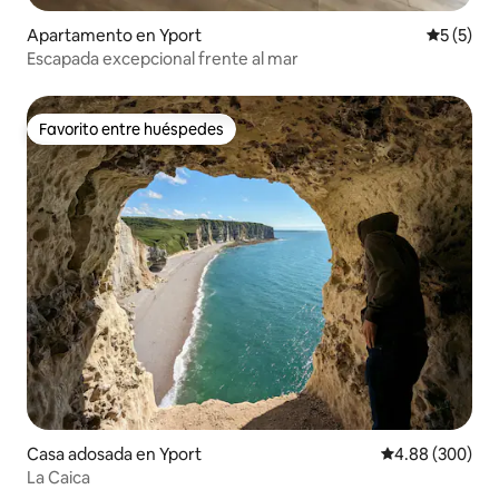
Apartamento en Yport
Calificac
5 (5)
Escapada excepcional frente al mar
Favorito entre huéspedes
Favorito entre huéspedes
Casa adosada en Yport
Calificación pr
4.88 (300)
La Caica