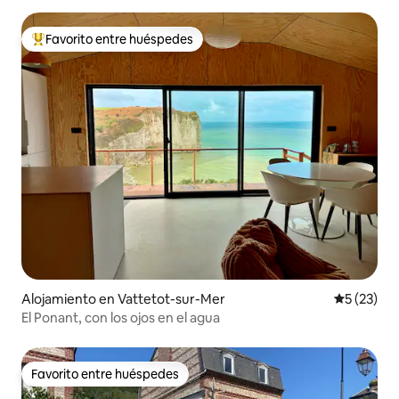
Favorito entre huéspedes
Favorito entre huéspedes preferido
Alojamiento en Vattetot-sur-Mer
Calificaci
5 (23)
El Ponant, con los ojos en el agua
Favorito entre huéspedes
Favorito entre huéspedes