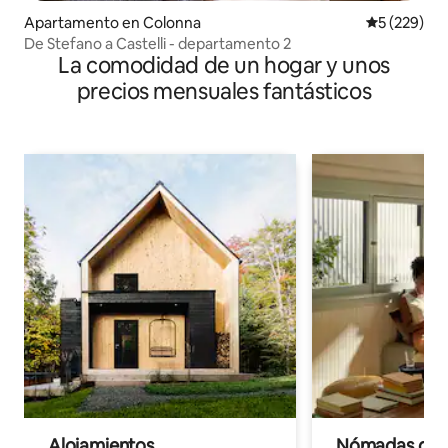
Apartamento en Colonna
Calificación
5 (229)
De Stefano a Castelli - departamento 2
La comodidad de un hogar y unos
precios mensuales fantásticos
Alojamientos
Nómadas digit