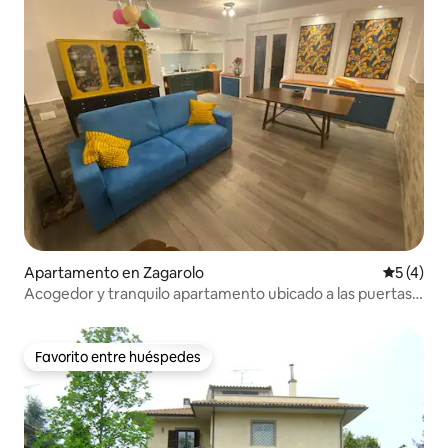
Apartamento en Zagarolo
Calificac
5 (4)
Acogedor y tranquilo apartamento ubicado a las puertas
de Roma
Favorito entre huéspedes
Favorito entre huéspedes