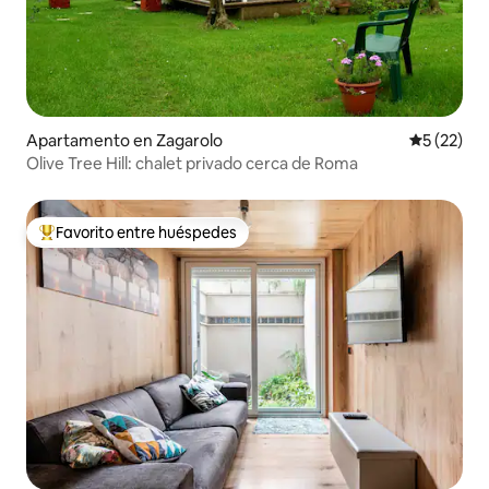
Apartamento en Zagarolo
Calificaci
5 (22)
Olive Tree Hill: chalet privado cerca de Roma
Favorito entre huéspedes
Favorito entre huéspedes preferido