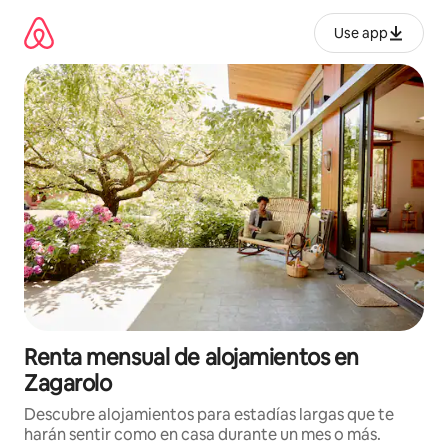
Omite
el
Use app
contenido
Renta mensual de alojamientos en
Zagarolo
Descubre alojamientos para estadías largas que te
harán sentir como en casa durante un mes o más.