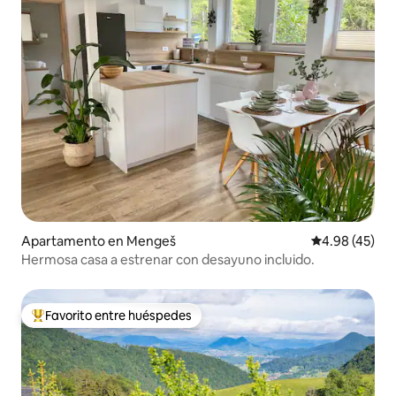
Apartamento en Mengeš
Calificación 
4.98 (45)
Hermosa casa a estrenar con desayuno incluido.
Favorito entre huéspedes
Favorito entre huéspedes preferido