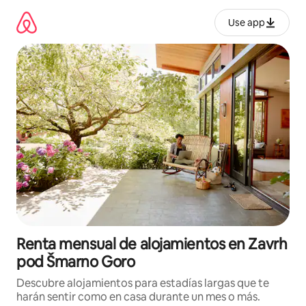
Omite
el
Use app
contenido
Renta mensual de alojamientos en Zavrh
pod Šmarno Goro
Descubre alojamientos para estadías largas que te
harán sentir como en casa durante un mes o más.