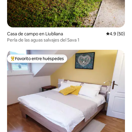
Casa de campo en Liubliana
Calificación
4.9 (50)
Perla de las aguas salvajes del Sava 1
Favorito entre huéspedes
Favorito entre huéspedes preferido