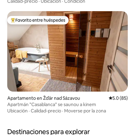
Calidad-precio
·
Ubicación
·
Condición
Favorito entre huéspedes
Favorito entre huéspedes preferido
Apartamento en Žďár nad Sázavou
Calificación
5.0 (85)
Apartmán "Casablanca" se saunou a kinem
Ubicación
·
Calidad-precio
·
Moverse por la zona
Destinaciones para explorar