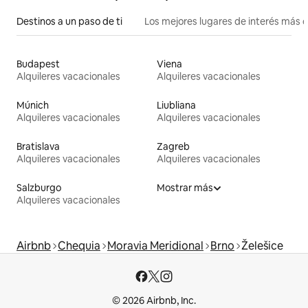
Destinos a un paso de ti
Los mejores lugares de interés más 
Budapest
Viena
Alquileres vacacionales
Alquileres vacacionales
Múnich
Liubliana
Alquileres vacacionales
Alquileres vacacionales
Bratislava
Zagreb
Alquileres vacacionales
Alquileres vacacionales
Salzburgo
Mostrar más
Alquileres vacacionales
Airbnb
Chequia
Moravia Meridional
Brno
Želešice
© 2026 Airbnb, Inc.