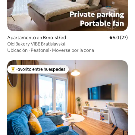
Apartamento en Brno-střed
Calificación
5.0 (27)
Old Bakery VIBE Bratislavská
Ubicación
·
Peatonal
·
Moverse por la zona
Favorito entre huéspedes
Favorito entre huéspedes preferido