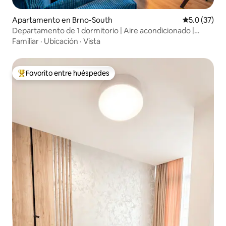
Apartamento en Brno-South
Calificación
5.0 (37)
Departamento de 1 dormitorio | Aire acondicionado |
Estacionamiento gratuito y proyector
Familiar
·
Ubicación
·
Vista
Favorito entre huéspedes
Favorito entre huéspedes preferido