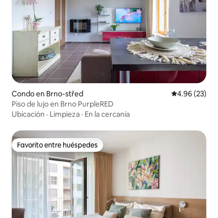
Condo en Brno-střed
Calificación p
4.96 (23)
Piso de lujo en Brno PurpleRED
Ubicación
·
Limpieza
·
En la cercanía
Favorito entre huéspedes
Favorito entre huéspedes