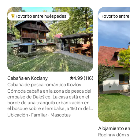
Favorito entre huéspedes
Favorito entre h
Favorito entre huéspedes preferido
Favorito entre h
Cabaña en Kozlany
Calificación promedio: 4.99 de 5
4.99 (116)
Cabaña de pesca romántica Kozlov
Cómoda cabaña en la zona de pesca del
embalse de Dalešice. La casa está en el
borde de una tranquila urbanización en
el bosque sobre el embalse, a 150 m del
agua por un sendero desde la ladera, o a
Ubicación
·
Familiar
·
Mascotas
400 m por un camino forestal en
todoterreno o a pie. Hay una bañera de
Alojamiento en Že
hidromasaje, parrilla, chimenea con
Rodinný dům s b