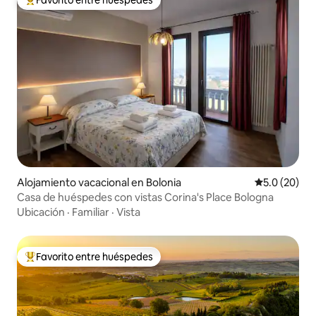
Favorito entre huéspedes
Favorito entre huéspedes preferido
Alojamiento vacacional en Bolonia
Calificación
5.0 (20)
Casa de huéspedes con vistas Corina's Place Bologna
Ubicación
·
Familiar
·
Vista
Favorito entre huéspedes
Favorito entre huéspedes preferido