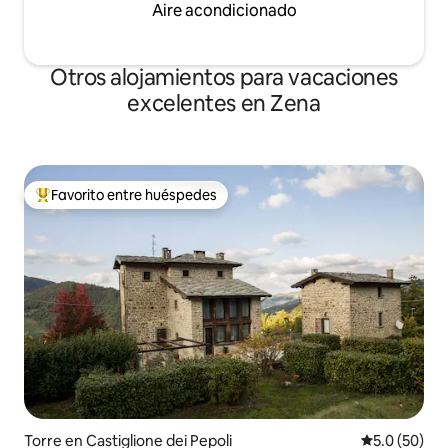
Aire acondicionado
Otros alojamientos para vacaciones
excelentes en Zena
Favorito entre huéspedes
Favorito entre huéspedes preferido
Torre en Castiglione dei Pepoli
Calificación
5.0 (50)