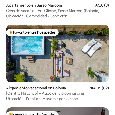
Apartamento en Sasso Marconi
Calificació
5.0 (3)
Casa de vacaciones Il Glicine, Sasso Marconi (Bolonia)
Ubicación
·
Comodidad
·
Condición
Favorito entre huéspedes
Favorito entre huéspedes preferido
Alojamiento vacacional en Bolonia
Calificación p
4.95 (82)
[Centro Histórico] – Ático de lujo con piscina
Ubicación
·
Familiar
·
Moverse por la zona