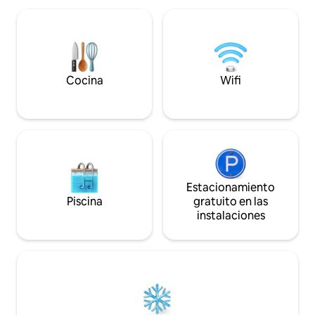
en las tumbonas del jardín. El B&B
para darte la bien
llamado Casa Sassolo 1713 es una casa
abierto, junto al b
familiar de 4 fachadas bellamente
brisa fresca, dond
restaurada, ubicada en la cima de una
magnificencia de l
colina con bosques, con un gran jardín y
sintonizarte para 
rodeada de algarrobos, nogales y olmos,
inolvidable.
Cocina
Wifi
donde no es difícil ver ciervos y vida
silvestre. Tiene capacidad para hasta 5
personas. A tu disposición hay un gran
loft de planta abierta con zona de
dormitorio, sala de estar, baño privado,
TV vía satélite y wifi.
Estacionamiento
Piscina
gratuito en las
instalaciones