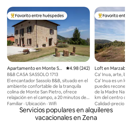
Favorito entre huéspedes
Favorito entre
Favorito entre huéspedes preferido
Favorito entre hu
Apartamento en Monte Sa
Calificación promedio: 4.98 de 5
4.98 (242)
Loft en Marzabot
n Pietro
B&B CASA SASSOLO 1713
Ca' Inua, arte, bo
El encantador Sassolo B&B, situado en el
Ca' Inua es un lu
ambiente confortable de la tranquila
puedes reconectar
colina de Monte San Pietro, ofrece
de la Madre Natura
relajación en el campo, a 20 minutos del
km del centro de l
centro de Bolonia, donde podrás
antiguo granero r
Familiar
·
Ubicación
·
Wifi
Calidad-precio
·
Ub
relajarte y disfrutar de comida, vino y
Servicios populares en alquileres
acabado en mader
recorridos culturales. A pocos
apartamento de e
vacacionales en Zena
kilómetros encontrarás 2 campos de
unas vistas impres
golf, rutas de senderismo CAI o de
montes Apeninos.
bicicleta de montaña, o podrás relajarte
Ludovico, tus anfit