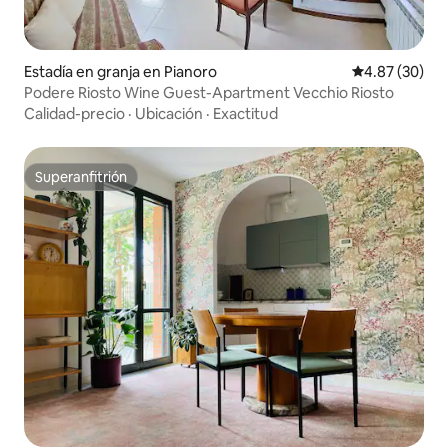
Estadía en granja en Pianoro
Calificación p
4.87 (30)
Podere Riosto Wine Guest-Apartment Vecchio Riosto
Calidad-precio
·
Ubicación
·
Exactitud
Superanfitrión
Superanfitrión