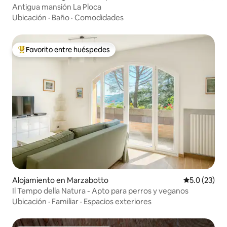
Antigua mansión La Ploca
Ubicación
·
Baño
·
Comodidades
Favorito entre huéspedes
Favorito entre huéspedes preferido
Alojamiento en Marzabotto
Calificación
5.0 (23)
Il Tempo della Natura - Apto para perros y veganos
Ubicación
·
Familiar
·
Espacios exteriores