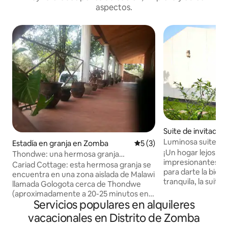
aspectos.
Suite de invitado
Luminosa suite co
Estadía en granja en Zomba
Calificación promedio: 5 de
5 (3)
independiente en 
¡Un hogar lejos de
Thondwe: una hermosa granja
impresionantes vis
totalmente amueblada.
Cariad Cottage: esta hermosa granja se
para darte la bienvenida!
encuentra en una zona aislada de Malawi
tranquila, la suite 
llamada Gologota cerca de Thondwe
comprende un dor
(aproximadamente a 20-25 minutos en
privado, cocina y
Servicios populares en alquileres
auto de Zomba. Ideal para un retiro
comedor/espacio de trab
tranquilo o para aquellos que deseen
vacacionales en Distrito de Zomba
un alojamiento con
disfrutar de un poco de paz y