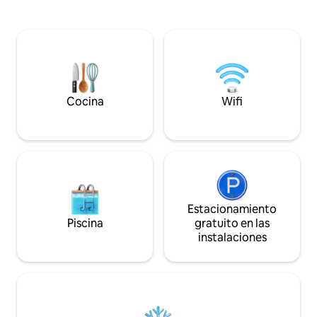
huéspedes tambié
tranquilidad. La zona es segura. Se
a una cocina de alt
proporcionan 2 chicos de jardín y un
comedor, aire aco
guardia de seguridad. Hay un baño
lavandería dentro d
familiar con WC, ducha y bañera. La
ocupada permane
cocina cuenta con todas las
limpieza de habita
instalaciones, excepto nevera y
para estadías más largas. 
microondas. Correr agua fría y caliente
encuentra en Kal
en todos los grifos. Esta propiedad es
Cocina
Wifi
Malawi, ¡bienvenid
autoservicio. El cuidador vive cerca y los
África!
arreglos de comidas se pueden
organizar por separado con él y su
esposa en caso de que sea necesario.
Estacionamiento
Piscina
gratuito en las
instalaciones