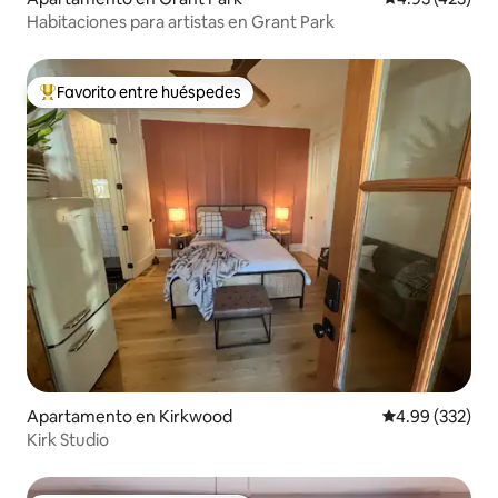
Habitaciones para artistas en Grant Park
Favorito entre huéspedes
Favorito entre huéspedes preferido
Apartamento en Kirkwood
Calificación pr
4.99 (332)
Kirk Studio