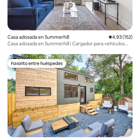
Casa adosada en Summerhill
Calificación p
4.93 (152)
Casa adosada en Summerhill | Cargador para vehículos
eléctricos | Garaje
Favorito entre huéspedes
Favorito entre huéspedes