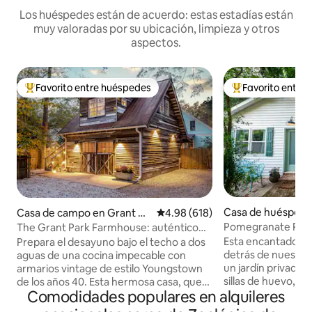
Los huéspedes están de acuerdo: estas estadías están
muy valoradas por su ubicación, limpieza y otros
aspectos.
Favorito entre huéspedes
Favorito entre
Favorito entre huéspedes preferido
Favorito entre hu
Casa de huéspede
Casa de campo en Grant Pa
Calificación promedio: 4.98 de 5
4.98 (618)
ta
rk
Pomegranate Place Cabaña en
The Grant Park Farmhouse: auténtico
corazón de Atlant
encanto sureño
Esta encantadora 
Prepara el desayuno bajo el techo a dos
detrás de nuestra
aguas de una cocina impecable con
un jardín privado c
armarios vintage de estilo Youngstown
sillas de huevo, u
de los años 40. Esta hermosa casa, que
Comodidades populares en alquileres
espacio para cenar 
combina revestimientos de madera
cerca del zoológico
blanca, suelos de madera de roble y