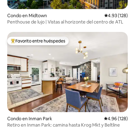
Condo en Midtown
Calificación p
4.93 (128)
Penthouse de lujo | Vistas al horizonte del centro de ATL
Favorito entre huéspedes
Favorito entre huéspedes preferido
Condo en Inman Park
Calificación pr
4.96 (128)
Retiro en Inman Park: camina hasta Krog Mkt y Beltline