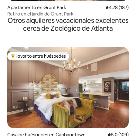
Apartamento en Grant Park
Calificación p
4.78 (187)
Retiro en el jardín de Grant Park
Otros alquileres vacacionales excelentes
cerca de Zoológico de Atlanta
Favorito entre huéspedes
Favorito entre huéspedes preferido
Casa de huéspedes en Cabbagetown
Calificación 
5.0 (109)