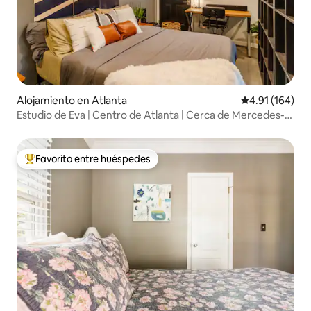
Alojamiento en Atlanta
Calificación p
4.91 (164)
Estudio de Eva | Centro de Atlanta | Cerca de Mercedes-
Benz
Favorito entre huéspedes
Favorito entre huéspedes preferido