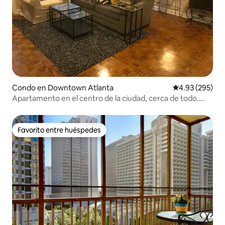
Condo en Downtown Atlanta
Calificación pr
4.93 (295)
Apartamento en el centro de la ciudad, cerca de todo.
¡Aparcamiento gratuito!
Favorito entre huéspedes
Favorito entre huéspedes