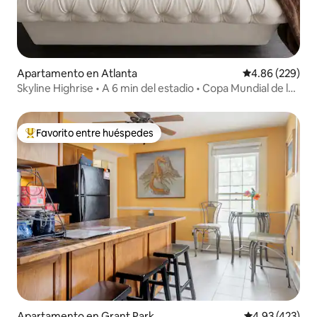
Apartamento en Atlanta
Calificación pr
4.86 (229)
Skyline Highrise • A 6 min del estadio • Copa Mundial de la
FIFA
Favorito entre huéspedes
Favorito entre huéspedes preferido
Apartamento en Grant Park
Calificación pr
4.93 (423)