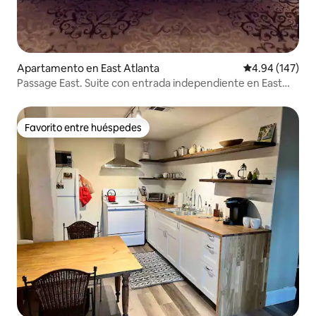
Apartamento en East Atlanta
Calificación pr
4.94 (147)
Passage East. Suite con entrada independiente en East
Atlanta Village.
Favorito entre huéspedes
Favorito entre huéspedes