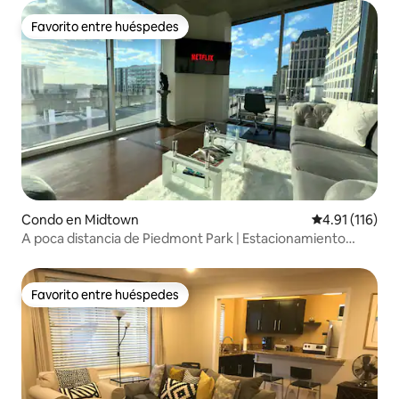
Favorito entre huéspedes
Favorito entre huéspedes
Condo en Midtown
Calificación p
4.91 (116)
A poca distancia de Piedmont Park | Estacionamiento
gratuito | Vistas a la ciudad
Favorito entre huéspedes
Favorito entre huéspedes