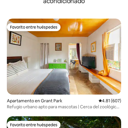
acondicionado
Favorito entre huéspedes
Favorito entre huéspedes
Apartamento en Grant Park
Calificación pr
4.81 (607)
Refugio urbano apto para mascotas | Cerca del zoológico
y de Beltline
Favorito entre huéspedes
Favorito entre huéspedes