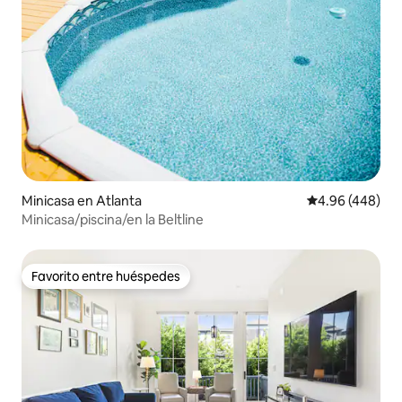
Minicasa en Atlanta
Calificación pr
4.96 (448)
Minicasa/piscina/en la Beltline
Favorito entre huéspedes
Favorito entre huéspedes