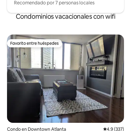
Recomendado por 7 personas locales
Benz Stadium, el World of Coke, el Fox
Theater, el Phillips Arena, el Ponce City
Condominios vacacionales con wifi
Market y el Georgia Aquarium, todos a
menos de 2 millas.
Favorito entre huéspedes
Favorito entre huéspedes
Condo en Downtown Atlanta
Calificación 
4.9 (337)