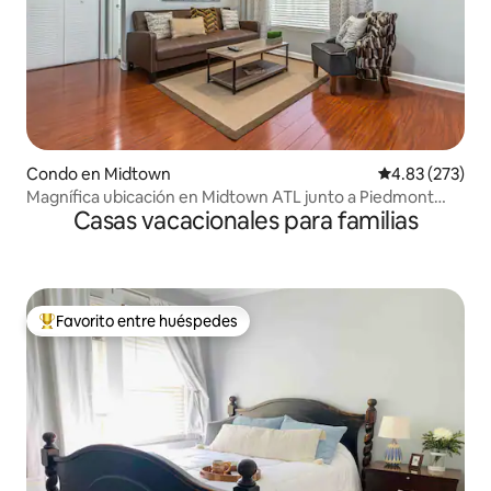
Condo en Midtown
Calificación pr
4.83 (273)
Magnífica ubicación en Midtown ATL junto a Piedmont
Casas vacacionales para familias
Park
Favorito entre huéspedes
Favorito entre huéspedes preferido