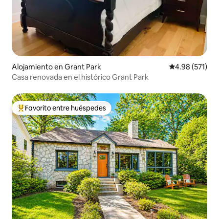
Alojamiento en Grant Park
Calificación p
4.98 (571)
Casa renovada en el histórico Grant Park
Favorito entre huéspedes
Favorito entre huéspedes preferido