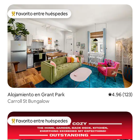
Favorito entre huéspedes
Favorito entre huéspedes preferido
Alojamiento en Grant Park
Calificación p
4.96 (123)
Carroll St Bungalow
Favorito entre huéspedes
Favorito entre huéspedes preferido