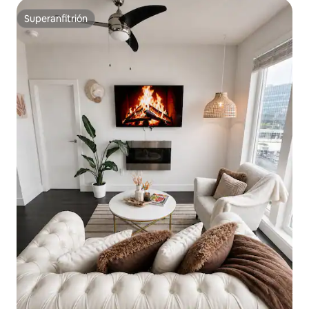
Superanfitrión
Superanfitrión