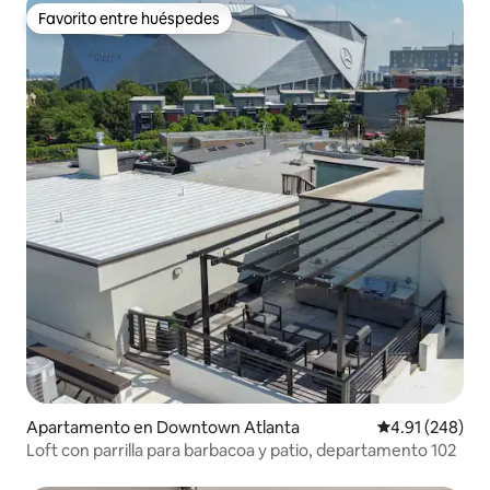
Favorito entre huéspedes
Favorito entre huéspedes
Apartamento en Downtown Atlanta
Calificación pr
4.91 (248)
Loft con parrilla para barbacoa y patio, departamento 102