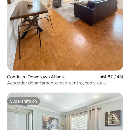
Condo en Downtown Atlanta
Calificación p
4.87 (143)
Acogedor departamento en el centro, con vista al
atardecer/cama king/piso 22
Superanfitrión
Superanfitrión