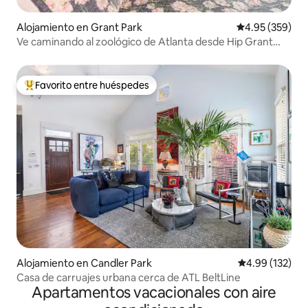
Alojamiento en Grant Park
Calificación pr
4.95 (359)
Ve caminando al zoológico de Atlanta desde Hip Grant
Park Craftsman
Favorito entre huéspedes
Favorito entre huéspedes preferido
Alojamiento en Candler Park
Calificación p
4.99 (132)
Casa de carruajes urbana cerca de ATL BeltLine
Apartamentos vacacionales con aire