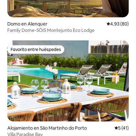
Domo en Alenquer
Calificación p
4.93 (80)
Family Dome-SÓIS Montejunto Eco Lodge
Favorito entre huéspedes
Favorito entre huéspedes
Alojamiento en São Martinho do Porto
Calificaci
5 (41)
Villa Paradise Bay