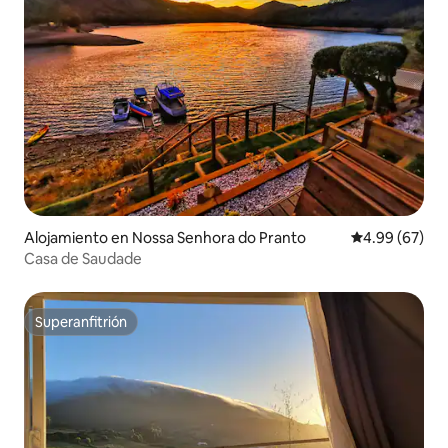
Alojamiento en Nossa Senhora do Pranto
Calificación p
4.99 (67)
Casa de Saudade
Superanfitrión
Superanfitrión