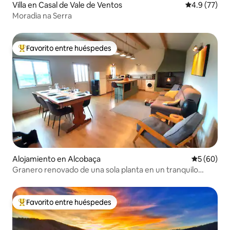
Villa en Casal de Vale de Ventos
Calificación
4.9 (77)
Moradia na Serra
Favorito entre huéspedes
Favorito entre huéspedes preferido
Alojamiento en Alcobaça
Calificaci
5 (60)
Granero renovado de una sola planta en un tranquilo
pueblo rural
Favorito entre huéspedes
Favorito entre huéspedes preferido