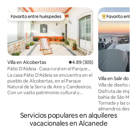
Favorito entre huéspedes
Favorito entre
Favorito entre huéspedes
Favorito entre hu
Villa en Alcobertas
Calificación promedio: 4.89 de 5
4.89 (305)
Pátio D’Aldeia · Casa rural en el Parque
Natural
La casa Pátio D'Aldeia se encuentra en el
Villa en Salir do Po
pueblo de Alcobertas, en el Parque
Villa de diseño con 
Natural de la Serra de Aire y Candeeiros.
piscina climatizada
Disfruta de impres
Con un vasto patrimonio cultural y
bahía de São Martin
paisajístico para explorar, el lugar es ideal
Tornada y las coli
para familias o grupos de amigos que
almendros desde es
disfrutan de la naturaleza y/o quieren
Servicios populares en alquileres
dormitorios. Relájate en dos amplias
explorar importantes ciudades históricas
terrazas, date un 
de los alrededores. También es ideal
vacacionales en Alcanede
climatizada (abril
para el trabajo a distancia. Recibimos a
calefacción solar) 
más de 2000 huéspedes en nuestra casa