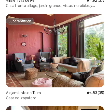
Villa en Vila de Rei
Calificación 
4.92 (37)
Casa frente al lago, jardín grande, vistas increíbles y
jacuzzi
Superanfitrión
Superanfitrión
Alojamiento en Teira
Calificación 
4.83 (35)
Casa del zapatero