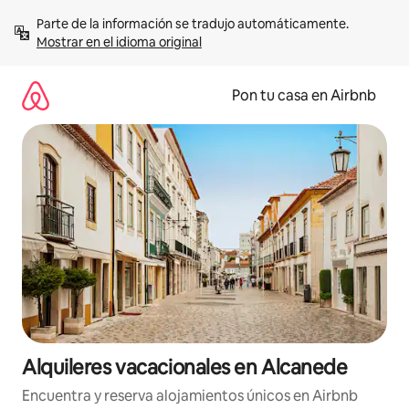
Omite
Parte de la información se tradujo automáticamente. 
el
Mostrar en el idioma original
contenido
Pon tu casa en Airbnb
Alquileres vacacionales en Alcanede
Encuentra y reserva alojamientos únicos en Airbnb