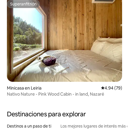
Superanfitrión
Superanfitrión
Minicasa en Leiria
Calificación p
4.94 (79)
Nativo Nature - Pink Wood Cabin - in land, Nazaré
Destinaciones para explorar
Destinos a un paso de ti
Los mejores lugares de interés más 