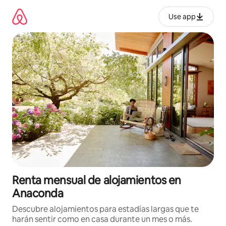
Omite
el
Use app
contenido
Renta mensual de alojamientos en
Anaconda
Descubre alojamientos para estadías largas que te
harán sentir como en casa durante un mes o más.