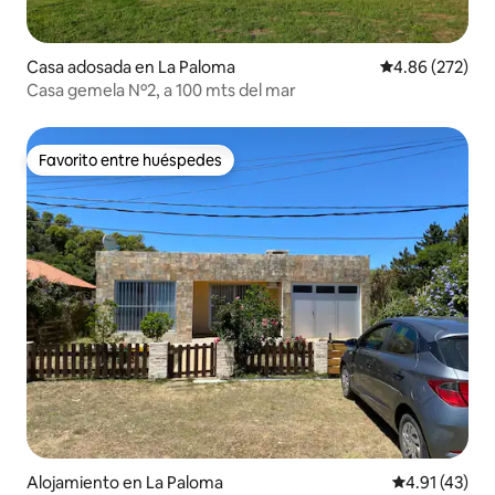
Casa adosada en La Paloma
Calificación pr
4.86 (272)
Casa gemela Nº2, a 100 mts del mar
Favorito entre huéspedes
Favorito entre huéspedes
Alojamiento en La Paloma
Calificación 
4.91 (43)