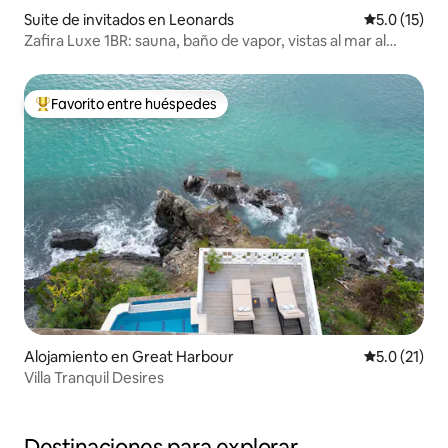
Suite de invitados en Leonards
Calificación
5.0 (15)
Zafira Luxe 1BR: sauna, baño de vapor, vistas al mar al
atardecer
Favorito entre huéspedes
Favorito entre huéspedes preferido
Alojamiento en Great Harbour
Calificación
5.0 (21)
Villa Tranquil Desires
Destinaciones para explorar