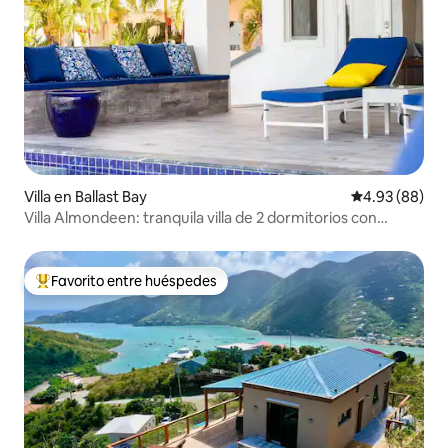
Villa en Ballast Bay
Calificación p
4.93 (88)
Villa Almondeen: tranquila villa de 2 dormitorios con
piscina
Favorito entre huéspedes
Favorito entre huéspedes preferido