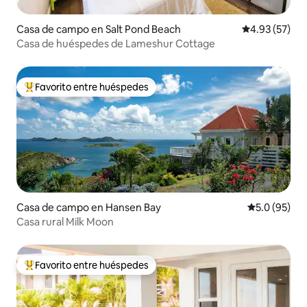
Casa de campo en Salt Pond Beach
Calificación 
4.93 (57)
Casa de huéspedes de Lameshur Cottage
Favorito entre huéspedes
Favorito entre huéspedes preferido
Casa de campo en Hansen Bay
Calificación
5.0 (95)
Casa rural Milk Moon
Favorito entre huéspedes
Favorito entre huéspedes preferido