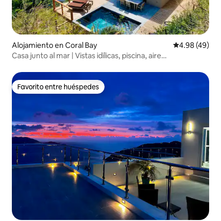
Alojamiento en Coral Bay
Calificación p
4.98 (49)
Casa junto al mar | Vistas idílicas, piscina, aire
acondicionado
Favorito entre huéspedes
Favorito entre huéspedes