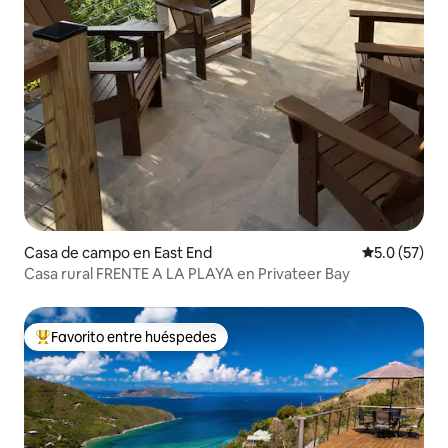
Casa de campo en East End
Calificación
5.0 (57)
Casa rural FRENTE A LA PLAYA en Privateer Bay
Favorito entre huéspedes
Favorito entre huéspedes preferido