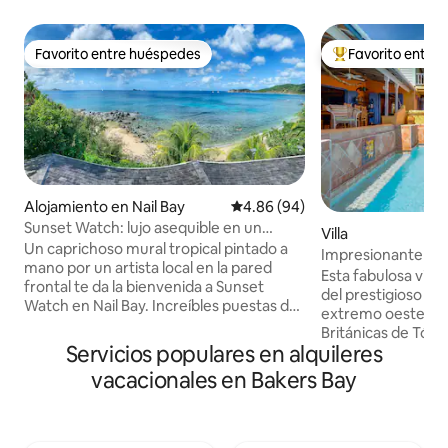
Favorito entre huéspedes
Favorito entre
Favorito entre huéspedes
Favorito entre hu
Alojamiento en Nail Bay
Calificación promedio: 4.86 de 
4.86 (94)
Sunset Watch: lujo asequible en un
Villa
terreno frente a la playa
Un caprichoso mural tropical pintado a
Impresionante vill
mano por un artista local en la pared
de un diseñador.
Esta fabulosa villa
frontal te da la bienvenida a Sunset
del prestigioso Be
Watch en Nail Bay. Increíbles puestas de
extremo oeste de l
sol. Aire acondicionado central. Internet
Británicas de Tórto
de fibra óptica de alta velocidad con más
Servicios populares en alquileres
hermana menor Li
de 150 canales de televisión. Nueva
sueño de un diseñ
vacacionales en Bakers Bay
cocina gourmet moderna. Amplia
brillantes, azulej
terraza solárium cerca de una piscina
de sol y luna que t
turquesa brillante. Equipo de esnórquel
has estado de fies
disponible. Acceso gratuito al Nail Bay
Bomba's Shack. La v