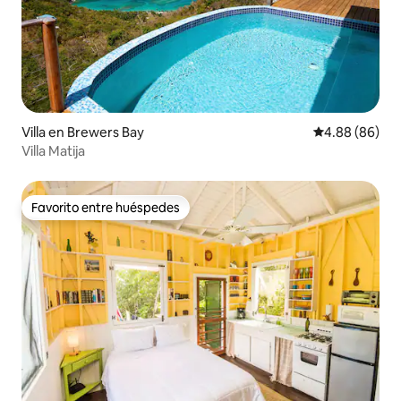
Villa en Brewers Bay
Calificación p
4.88 (86)
Villa Matija
Favorito entre huéspedes
Favorito entre huéspedes