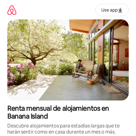
Omite
el
Use app
contenido
Renta mensual de alojamientos en
Banana Island
Descubre alojamientos para estadías largas que te
harán sentir como en casa durante un mes o más.