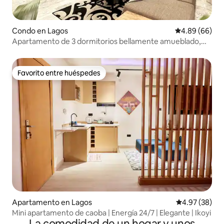
Condo en Lagos
Calificación p
4.89 (66)
Apartamento de 3 dormitorios bellamente amueblado,
Ikoyi.
Favorito entre huéspedes
Favorito entre huéspedes
Apartamento en Lagos
Calificación p
4.97 (38)
Mini apartamento de caoba | Energía 24/7 | Elegante | Ikoyi
La comodidad de un hogar y unos