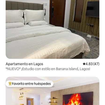
Apartamento en Lagos
Calificación 
4.83 (47)
*NUEVO* ¡Estudio con estilo en Banana Island, Lagos!
Favorito entre huéspedes
Favorito entre huéspedes preferido