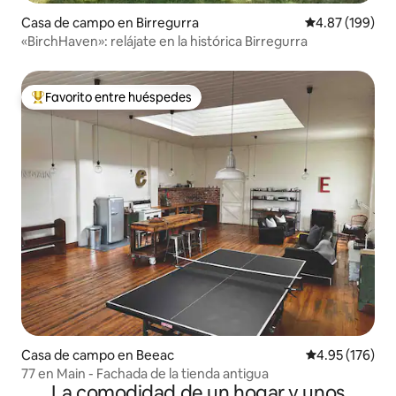
Casa de campo en Birregurra
Calificación pr
4.87 (199)
«BirchHaven»: relájate en la histórica Birregurra
Favorito entre huéspedes
Favorito entre huéspedes preferido
Casa de campo en Beeac
Calificación p
4.95 (176)
77 en Main - Fachada de la tienda antigua
La comodidad de un hogar y unos