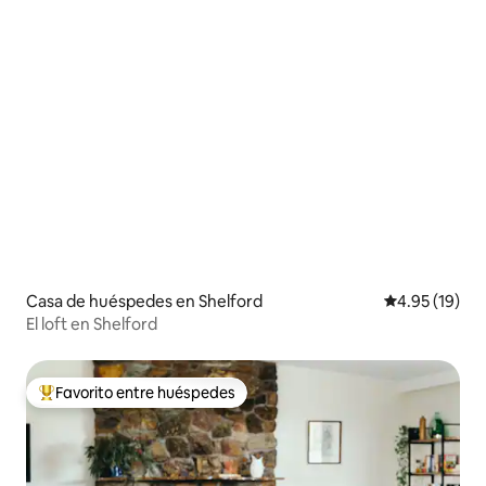
Casa de huéspedes en Shelford
Calificación 
4.95 (19)
El loft en Shelford
Favorito entre huéspedes
Favorito entre huéspedes preferido