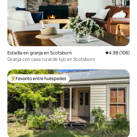
Estadía en granja en Scotsburn
Calificación pr
4.98 (108)
Granja con casa rural de lujo en Scotsburn
Favorito entre huéspedes
Favorito entre huéspedes preferido