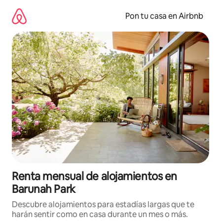
Omite
el
Pon tu casa en Airbnb
contenido
Renta mensual de alojamientos en
Barunah Park
Descubre alojamientos para estadías largas que te
harán sentir como en casa durante un mes o más.