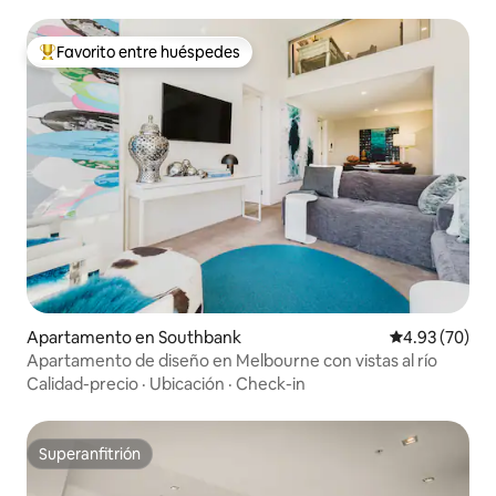
Favorito entre huéspedes
Favorito entre huéspedes preferido
Apartamento en Southbank
Calificación p
4.93 (70)
Apartamento de diseño en Melbourne con vistas al río
Calidad-precio
·
Ubicación
·
Check-in
Superanfitrión
Superanfitrión