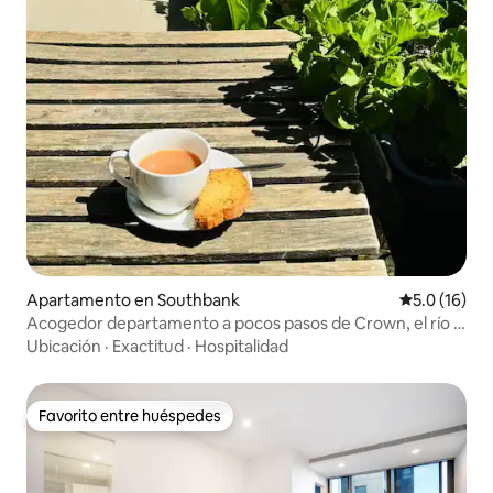
Apartamento en Southbank
Calificación
5.0 (16)
Acogedor departamento a pocos pasos de Crown, el río y
el centro de convenciones
Ubicación
·
Exactitud
·
Hospitalidad
Favorito entre huéspedes
Favorito entre huéspedes