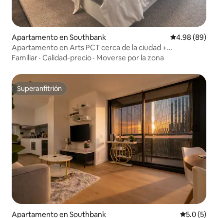
Apartamento en Southbank
Calificación p
4.98 (89)
Apartamento en Arts PCT cerca de la ciudad +
estacionamiento gratuito en el lugar
Familiar
·
Calidad-precio
·
Moverse por la zona
Superanfitrión
Superanfitrión
Apartamento en Southbank
Calificació
5.0 (5)