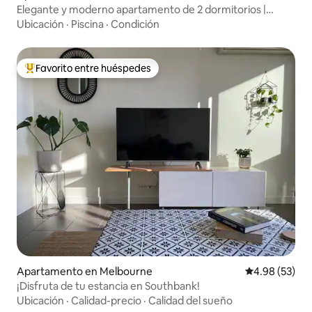
Elegante y moderno apartamento de 2 dormitorios |
Piscina, gimnasio y Crown Casino
Ubicación
·
Piscina
·
Condición
Favorito entre huéspedes
Favorito entre huéspedes preferido
Apartamento en Melbourne
Calificación p
4.98 (53)
¡Disfruta de tu estancia en Southbank!
Ubicación
·
Calidad-precio
·
Calidad del sueño