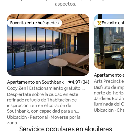
aspectos.
Favorito entre huéspedes
Favorito entre
Favorito entre huéspedes
Favorito entre hu
Apartamento en 
Arts Precinct en e
Apartamento en Southbank
Calificación promedio: 4.97 de 
4.97 (34)
tamaño king, pisci
Disfruta de impres
Cozy Zen | Estacionamiento gratuito,
norte del horizonte
gimnasios, piscinas, spa y sauna
Despiértate sobre la ciudad en este
Jardines Botánicos
refinado refugio de 1 habitación de
iluminada del Cen
inspiración zen en el corazón de
este elegante dep
Ubicación
·
Check
Southbank, con capacidad para un
luz. Cuenta con u
máximo de 4 huéspedes. Diseñado para
Ubicación
·
Peatonal
·
Moverse por la
balcón privado, ca
ofrecer tranquilidad, comodidad y un
zona
rápida y un espaci
estilo de vida de primer nivel. Ubicado en
Servicios populares en alquileres