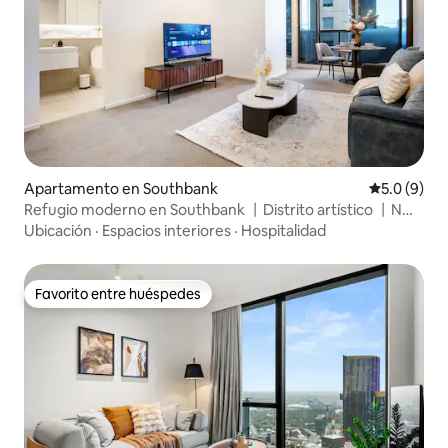
Apartamento en Southbank
Calificació
5.0 (9)
Refugio moderno en Southbank 丨Distrito artístico 丨NGV
丨Piscina 丨Gimnasio
Ubicación
·
Espacios interiores
·
Hospitalidad
Favorito entre huéspedes
Favorito entre huéspedes