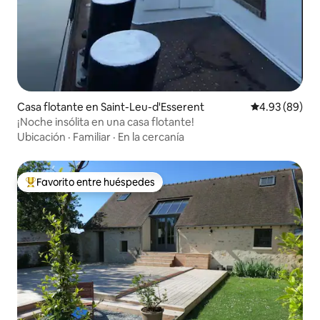
Casa flotante en Saint-Leu-d'Esserent
Calificación p
4.93 (89)
¡Noche insólita en una casa flotante!
Ubicación
·
Familiar
·
En la cercanía
Favorito entre huéspedes
Favorito entre huéspedes preferido