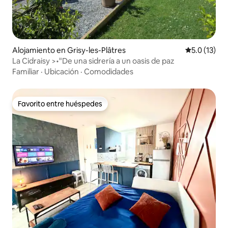
Alojamiento en Grisy-les-Plâtres
Calificación
5.0 (13)
La Cidraisy >•"De una sidrería a un oasis de paz
Familiar
·
Ubicación
·
Comodidades
Favorito entre huéspedes
Favorito entre huéspedes