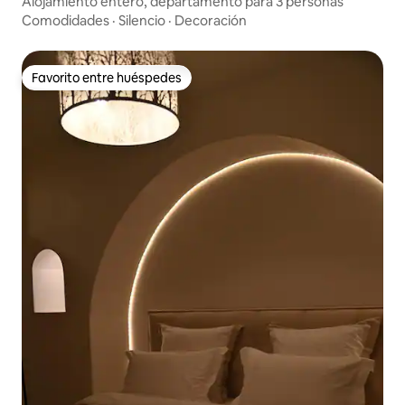
Alojamiento entero, departamento para 3 personas
Comodidades
·
Silencio
·
Decoración
Favorito entre huéspedes
Favorito entre huéspedes