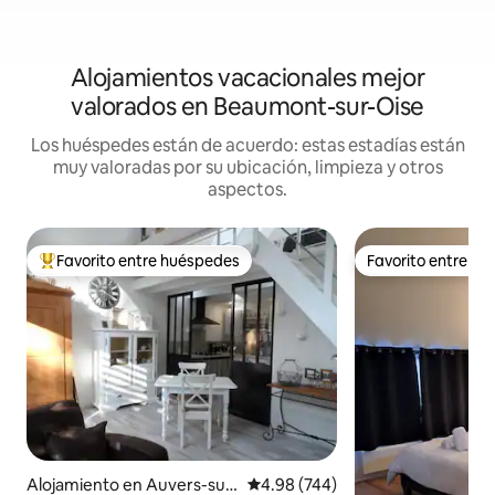
Alojamientos vacacionales mejor
valorados en Beaumont-sur-Oise
Los huéspedes están de acuerdo: estas estadías están
muy valoradas por su ubicación, limpieza y otros
aspectos.
Favorito entre huéspedes
Favorito entre h
Favorito entre huéspedes preferido
Favorito entre h
Alojamiento en Auvers-sur-
Calificación promedio: 4.98 de 5
4.98 (744)