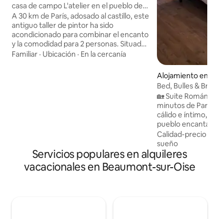
Oise
casa de campo L'atelier en el pueblo de
Van Gogh
A 30 km de París, adosado al castillo, este
antiguo taller de pintor ha sido
acondicionado para combinar el encanto
y la comodidad para 2 personas. Situado
en la tranquilidad de un callejón sin salida,
Familiar
·
Ubicación
·
En la cercanía
pero a 10 minutos a pie del centro de la
ciudad. Casa rural con aire
Alojamiento en Maf
acondicionado, terraza privada, plaza de
Bed, Bulles & Brea
aparcamiento, desayuno incluido el
🏡 Suite Romántica
primer día, ropa de cama incluida. Punto
minutos de París 🛏️ Dúplex privado,
de recarga para vehículos eléctricos (de
cálido e íntimo, e
pago). Nueva colaboración: disfrute de
pueblo encantador
un momento de relajación en su casa.
pareja Cama King Size Cocina equipada.
Calidad-precio
·
Ub
Morgane se desplaza con cita previa
Balneo con dos pl
sueño
para un masaje de bienestar (ver fotos).
Servicios populares en alquileres
video (Netflix, Canal+) In
Desayuno Toallas y albo
vacacionales en Beaumont-sur-Oise
especial WE Del vie
domingo a las 16:00
gastos de Airbnb 
envíanos un mensaje 🌿 Cerca P
Astérix Auvers su
Gogh) Abadía de 