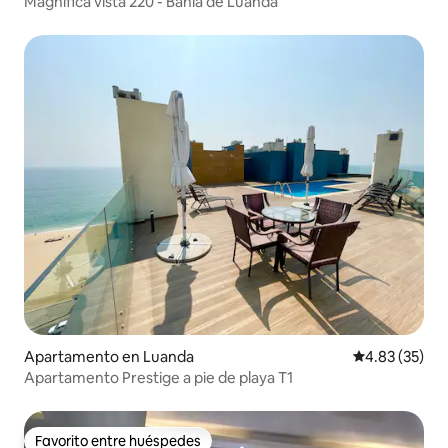
Magnífica vista 220 - Bahía de Luanda
Apartamento en Luanda
Calificación 
4.83 (35)
Apartamento Prestige a pie de playa T1
Favorito entre huéspedes