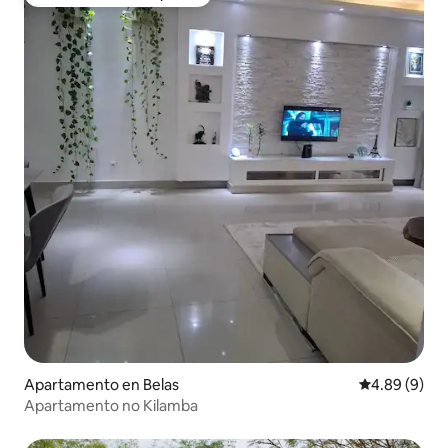
Favorito entre huéspedes
Apartamento en Belas
Calificación 
4.89 (9)
Apartamento no Kilamba