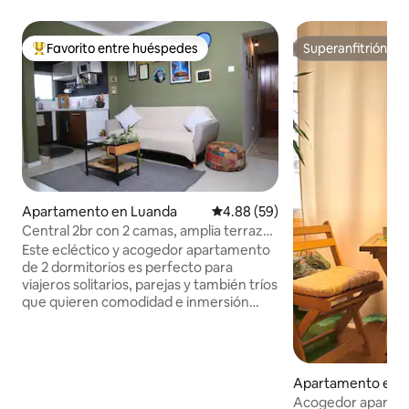
Favorito entre huéspedes
Superanfitrión
Favorito entre huéspedes preferido
Superanfitrión
Apartamento en Luanda
Calificación promedio: 4.88 de 
4.88 (59)
Central 2br con 2 camas, amplia terraza
y oficina.
Este ecléctico y acogedor apartamento
de 2 dormitorios es perfecto para
viajeros solitarios, parejas y también tríos
que quieren comodidad e inmersión
cultural en el centro de Luanda. Está
totalmente equipado con servicios
esenciales para tu comodidad, como aire
acondicionado en todas las habitaciones
Apartamento en 
y mosquiteros en la mayoría de las
Acogedor apartame
ventanas. OFRECEMOS REGALOS DE