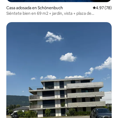
Casa adosada en Schönenbuch
Calificación p
4.97 (78)
Siéntete bien en 69 m2 + jardín, vista + plaza de
estacionamiento