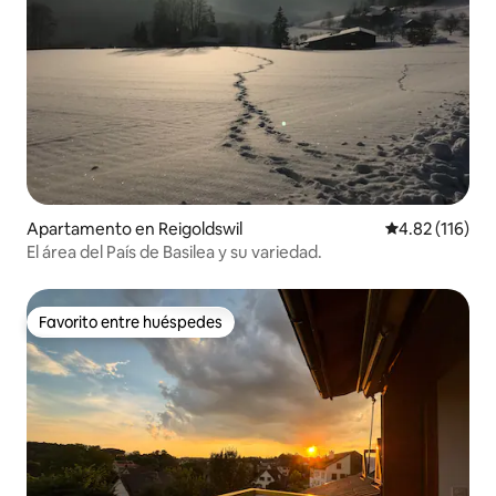
Apartamento en Reigoldswil
Calificación p
4.82 (116)
El área del País de Basilea y su variedad.
Favorito entre huéspedes
Favorito entre huéspedes