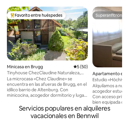
Favorito entre huéspedes
Superanfitrión
Favorito entre huéspedes preferido
Superanfitrión
Minicasa en Brugg
Calificación promedio: 5 de 
5 (50)
Tinyhouse ChezClaudine Naturaleza,
Apartamento en A
Relax, Jardín, Aare
La microcasa «Chez Claudine» se
Estudio «Höchiweg
encuentra en las afueras de Brugg, en el
Arboldswil
Alquilamos a nues
idílico barrio de Altenburg. Con
acogedor estudio 
minicocina, acogedor dormitorio y lugar
Con acceso privad
de trabajo en la galería con vistas,
bien equipada con
asiento en el jardín salvajemente
Servicios populares en alquileres
plegable, wifi, rad
romántico, aparcamiento gratuito y wifi.
Nespresso, porche
vacacionales en Bennwil
Un oasis para relajarse o trabajar, un
aparcamiento en fr
buen punto de partida para explorar,
Arboldswil «solead
visitar lugares de interés y hacer