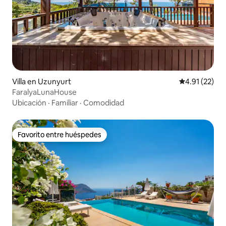
Villa en Uzunyurt
Calificación 
4.91 (22)
FaralyaLunaHouse
Ubicación
·
Familiar
·
Comodidad
Favorito entre huéspedes
Favorito entre huéspedes