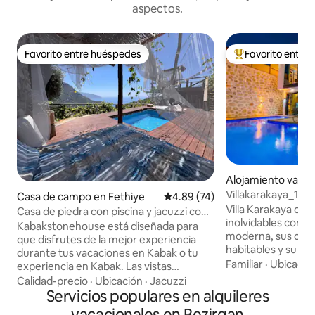
aspectos.
Favorito entre huéspedes
Favorito entre
Favorito entre huéspedes
Favorito entre hu
Alojamiento vacac
ara Beach
Villakarakaya_1
Casa de campo en Fethiye
Calificación promedio: 4.89 de 
4.89 (74)
Villa Karakaya ofr
Casa de piedra con piscina y jacuzzi con
inolvidables con s
vistas a la bahía de Kabak
Kabakstonehouse está diseñada para
moderna, sus cóm
que disfrutes de la mejor experiencia
habitables y su pi
durante tus vacaciones en Kabak o tu
contemplar la pues
Familiar
·
Ubicació
experiencia en Kabak. Las vistas
y pasar tiempo de 
panorámicas, la ubicación y la
Calidad-precio
·
Ubicación
·
Jacuzzi
queridos en un am
arquitectura dominan cada momento en
Servicios populares en alquileres
agradable. Nuestra villa, ideal para
el valle. Te espera una casa de piedra con
vacacionales en Bezirgan