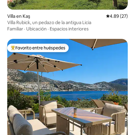
Villa en Kaş
Calificación p
4.89 (27)
Villa Rubick, un pedazo de la antigua Licia
Familiar
·
Ubicación
·
Espacios interiores
Favorito entre huéspedes
Favorito entre huéspedes preferido