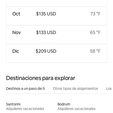
Oct
$135 USD
73 °F
Nov
$133 USD
65 °F
Dic
$209 USD
58 °F
Destinaciones para explorar
Destinos a un paso de ti
Otros tipos de alojamientos
Los 
Santorini
Bodrum
Alquileres vacacionales
Alquileres vacacionales