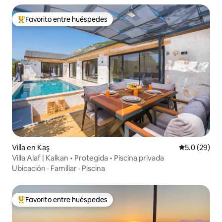
Favorito entre huéspedes
Favorito entre huéspedes preferido
Villa en Kaş
Calificación
5.0 (29)
Villa Alaf | Kalkan • Protegida • Piscina privada
Ubicación
·
Familiar
·
Piscina
Favorito entre huéspedes
Favorito entre huéspedes preferido