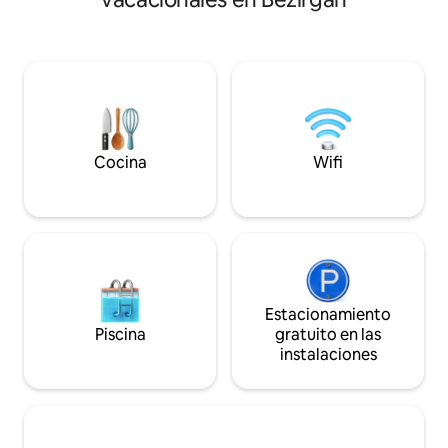
parejas en luna de 
patio, un pabellón con terraza
de amigos, es un 
panorámica, una sala de estar, un
de las multitudes de l
dormitorio, una cama doble para dormir
nuestra villa • Pis
o relajarte al aire libre y un jacuzzi con un
terraza y sala de e
jacuzzi y un valle de calabazas con toda
totalmente equipa
su belleza natural. Espacioso en todo
acondicionado y Wi
momento del día gracias a su techo alto,
•Estacionamiento 
la sensación de naturaleza es el detalle
tranquila y segura
más importante de tus vacaciones en el
Cocina
Wifi
valle.
Estacionamiento
Piscina
gratuito en las
instalaciones