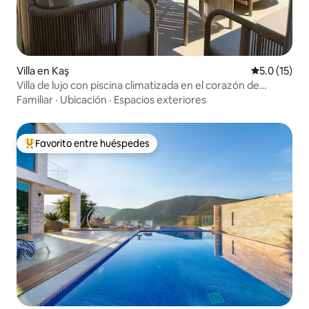
Villa en Kaş
Calificación
5.0 (15)
Villa de lujo con piscina climatizada en el corazón de
Kalkan
Familiar
·
Ubicación
·
Espacios exteriores
Favorito entre huéspedes
Favorito entre huéspedes preferido