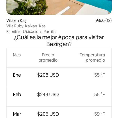
Villa en Kaş
Calificación
5.0 (13)
Villa Ruby, Kalkan, Kas
Familiar
·
Ubicación
·
Parrilla
¿Cuál es la mejor época para visitar
Bezirgan?
Mes
Precio
Temperatura
promedio
promedio
Ene
$208 USD
55 °F
Feb
$243 USD
55 °F
Mar
$206 USD
59 °F