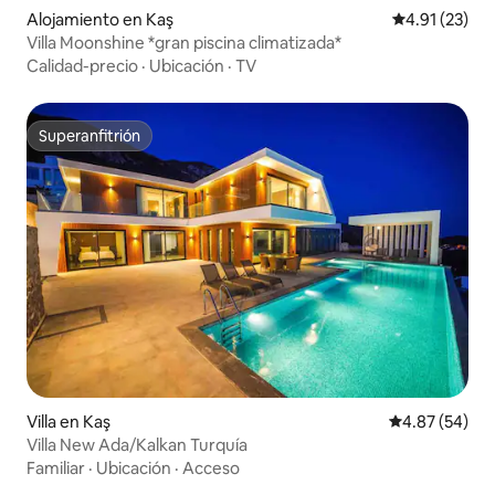
Alojamiento en Kaş
Calificación 
4.91 (23)
Villa Moonshine *gran piscina climatizada*
Calidad-precio
·
Ubicación
·
TV
Superanfitrión
Superanfitrión
Villa en Kaş
Calificación p
4.87 (54)
Villa New Ada/Kalkan Turquía
Familiar
·
Ubicación
·
Acceso