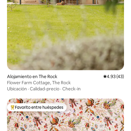
Alojamiento en The Rock
Calificación 
4.93 (43)
Flower Farm Cottage, The Rock
Ubicación
·
Calidad-precio
·
Check-in
Favorito entre huéspedes
Favorito entre huéspedes preferido