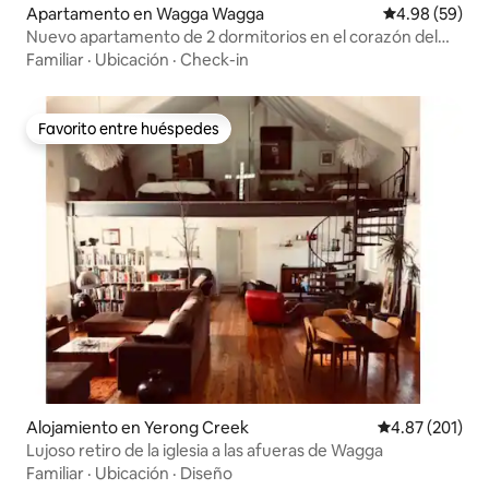
Apartamento en Wagga Wagga
Calificación p
4.98 (59)
Nuevo apartamento de 2 dormitorios en el corazón del
centro de Wagga.
Familiar
·
Ubicación
·
Check-in
Favorito entre huéspedes
Favorito entre huéspedes
Alojamiento en Yerong Creek
Calificación p
4.87 (201)
Lujoso retiro de la iglesia a las afueras de Wagga
Familiar
·
Ubicación
·
Diseño