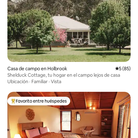
Casa de campo en Holbrook
Calificaci
5 (85)
Shelduck Cottage, tu hogar en el campo lejos de casa
Ubicación
·
Familiar
·
Vista
Favorito entre huéspedes
Favorito entre huéspedes preferido