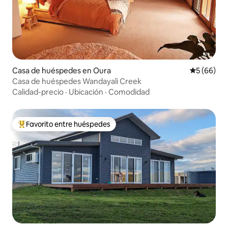
Casa de huéspedes en Oura
Calificaci
5 (66)
Casa de huéspedes Wandayali Creek
Calidad-precio
·
Ubicación
·
Comodidad
Favorito entre huéspedes
Favorito entre huéspedes preferido