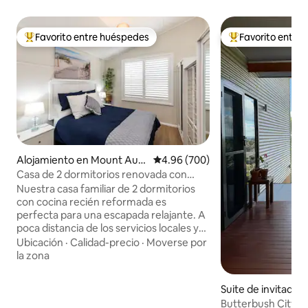
Favorito entre huéspedes
Favorito entre
Favorito entre huéspedes preferido
Favorito entre hu
Alojamiento en Mount Aust
Calificación promedio: 4.96 de 5
4.96 (700)
in
Casa de 2 dormitorios renovada con
temática de playa. ¡Se admiten
Nuestra casa familiar de 2 dormitorios
mascotas!
con cocina recién reformada es
perfecta para una escapada relajante. A
poca distancia de los servicios locales y
del centro de la ciudad. A poca distancia
Ubicación
·
Calidad-precio
·
Moverse por
a pie de un óvalo deportivo, un pub local,
la zona
una tienda de comestibles y excelente
comida, que incluye pizza gourmet,
Suite de invitado
india, china, pescado con patatas fritas,
Wagga
Butterbush City Li
etc. El centro de la ciudad de Wagga está