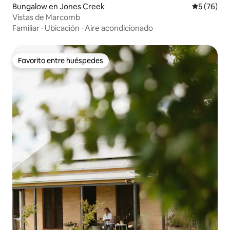
Bungalow en Jones Creek
Calificaci
5 (76)
Vistas de Marcomb
Familiar
·
Ubicación
·
Aire acondicionado
Favorito entre huéspedes
Favorito entre huéspedes