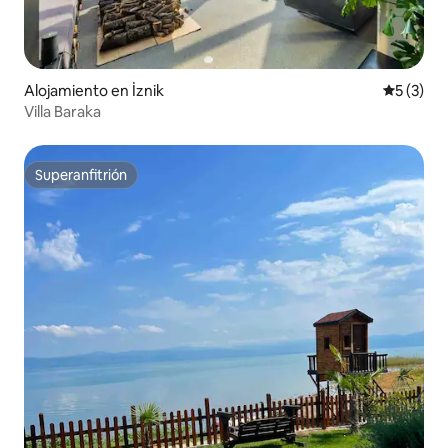
Alojamiento en İznik
Calificac
5 (3)
Villa Baraka
Superanfitrión
Superanfitrión