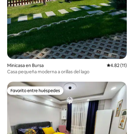
Minicasa en Bursa
Calificación 
4.82 (11)
Casa pequeña moderna a orillas del lago
Favorito entre huéspedes
Favorito entre huéspedes