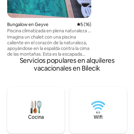
la diversión, puede
relajarse en su amp
ubicación céntric
fácilmente a todos
Bungalow en Geyve
Calificación promedio: 5 de 
5 (16)
importantes de la 
Piscina climatizada en plena naturaleza |
Bungalow MEG
Imagina un chalet con una piscina
caliente en el corazón de la naturaleza,
apoyándose en la espalda contra la cima
de las montañas. Esta es la escapada
Servicios populares en alquileres
perfecta para alejarse del ruido de la vida
y encontrar la paz. Entre la niebla de la
vacacionales en Bilecik
piscina caliente, puedes despejar tu
mente y refrescar tanto tu cuerpo como
tu alma. LO más destacable: -Piscina
climatizada. •Jacuzzi privado •Chimenea
y estufa •Cocina totalmente equipada.
•Televisor inteligente e internet de alta
velocidad • Unidad de aire acondicionado
• Zona de barbacoa privada al aire libre. •
Vista a la naturaleza y ubicación tranquila
Cocina
Wifi