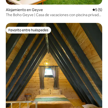
Alojamiento en Geyve
Calificac
5 (5)
The Boho Geyve | Casa de vacaciones con piscina privada
y chimenea
Favorito entre huéspedes
Favorito entre huéspedes