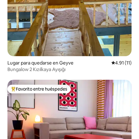
Lugar para quedarse en Geyve
Calificación 
4.91 (11)
Bungalow 2 Kızılkaya Ayışığı
Favorito entre huéspedes
Favorito entre huéspedes preferido