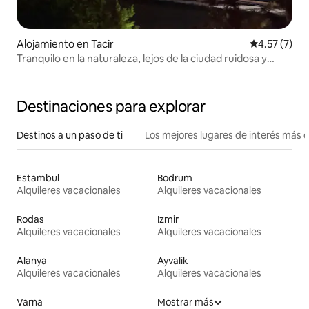
Alojamiento en Tacir
Calificación
4.57 (7)
Tranquilo en la naturaleza, lejos de la ciudad ruidosa y
agitada
Destinaciones para explorar
Destinos a un paso de ti
Los mejores lugares de interés más 
Estambul
Bodrum
Alquileres vacacionales
Alquileres vacacionales
Rodas
Izmir
Alquileres vacacionales
Alquileres vacacionales
Alanya
Ayvalik
Alquileres vacacionales
Alquileres vacacionales
Varna
Mostrar más