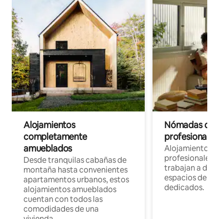
Alojamientos
Nómadas digit
completamente
profesionales 
amueblados
Alojamientos 
profesionales 
Desde tranquilas cabañas de
trabajan a dist
montaña hasta convenientes
espacios de tr
apartamentos urbanos, estos
dedicados.
alojamientos amueblados
cuentan con todos las
comodidades de una
vivienda.