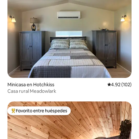
Minicasa en Hotchkiss
Calificación p
4.92 (102)
Casa rural Meadowlark
Favorito entre huéspedes
Favorito entre huéspedes preferido