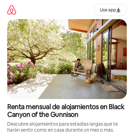
Omite
el
Use app
contenido
Renta mensual de alojamientos en Black
Canyon of the Gunnison
Descubre alojamientos para estadías largas que te
harán sentir como en casa durante un mes o más.