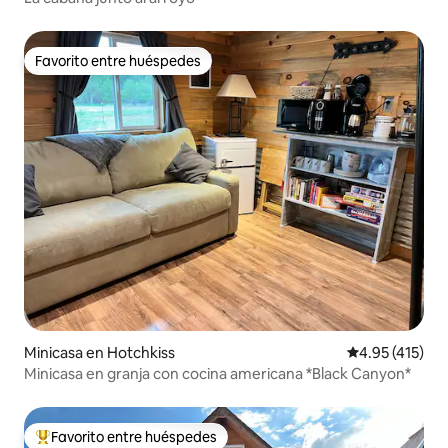
Favorito entre huéspedes
Favorito entre huéspedes
Minicasa en Hotchkiss
Calificación p
4.95 (415)
Minicasa en granja con cocina americana *Black Canyon*
Favorito entre huéspedes
Favorito entre huéspedes preferido